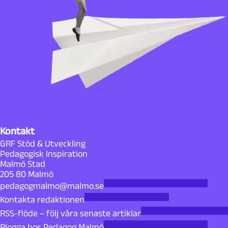
Kontakt
GRF Stöd & Utveckling
Pedagogisk Inspiration
Malmö Stad
205 80 Malmö
pedagogmalmo@malmo.se
Kontakta redaktionen
RSS-flöde – följ våra senaste artiklar
Blogga hos Pedagog Malmö