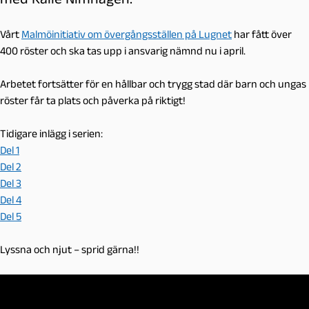
Vårt
Malmöinitiativ om övergångsställen på Lugnet
har fått över
400 röster och ska tas upp i ansvarig nämnd nu i april.
Arbetet fortsätter för en hållbar och trygg stad där barn och ungas
röster får ta plats och påverka på riktigt!
Tidigare inlägg i serien:
Del 1
Del 2
Del 3
Del 4
Del 5
Lyssna och njut – sprid gärna!!