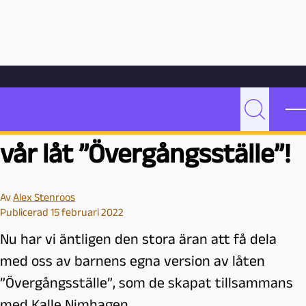
Hoppa till innehåll
Hem
Bloggarkiv
Undervisning
Del 6: Barnens version av vår låt ”Övergångsställe”!
Del 6: Barnens version av
P
Sök
e
vår låt ”Övergångsställe”!
d
a
g
Av
Alex Stenroos
o
Publicerad 15 februari 2022
g
M
Nu har vi äntligen den stora äran att få dela
a
med oss av barnens egna version av låten
l
”Övergångsställe”, som de skapat tillsammans
m
ö
med Kalle Nimhagen.