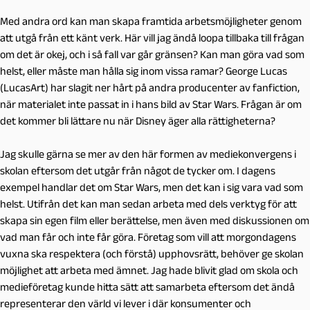
Med andra ord kan man skapa framtida arbetsmöjligheter genom
att utgå från ett känt verk. Här vill jag ändå loopa tillbaka till frågan
om det är okej, och i så fall var går gränsen? Kan man göra vad som
helst, eller måste man hålla sig inom vissa ramar? George Lucas
(LucasArt) har slagit ner hårt på andra producenter av fanfiction,
när materialet inte passat in i hans bild av Star Wars. Frågan är om
det kommer bli lättare nu när Disney äger alla rättigheterna?
Jag skulle gärna se mer av den här formen av mediekonvergens i
skolan eftersom det utgår från något de tycker om. I dagens
exempel handlar det om Star Wars, men det kan i sig vara vad som
helst. Utifrån det kan man sedan arbeta med dels verktyg för att
skapa sin egen film eller berättelse, men även med diskussionen om
vad man får och inte får göra. Företag som vill att morgondagens
vuxna ska respektera (och förstå) upphovsrätt, behöver ge skolan
möjlighet att arbeta med ämnet. Jag hade blivit glad om skola och
medieföretag kunde hitta sätt att samarbeta eftersom det ändå
representerar den värld vi lever i där konsumenter och