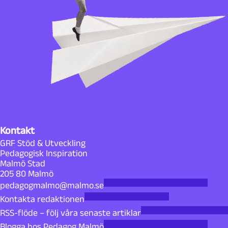
Kontakt
GRF Stöd & Utveckling
Pedagogisk Inspiration
Malmö Stad
205 80 Malmö
pedagogmalmo@malmo.se
Kontakta redaktionen
RSS-flöde – följ våra senaste artiklar
Blogga hos Pedagog Malmö