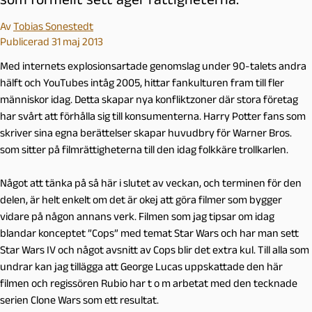
Av
Tobias Sonestedt
Publicerad 31 maj 2013
Med internets explosionsartade genomslag under 90-talets andra
hälft och YouTubes intåg 2005, hittar fankulturen fram till fler
människor idag. Detta skapar nya konfliktzoner där stora företag
har svårt att förhålla sig till konsumenterna. Harry Potter fans som
skriver sina egna berättelser skapar huvudbry för Warner Bros.
som sitter på filmrättigheterna till den idag folkkäre trollkarlen.
Något att tänka på så här i slutet av veckan, och terminen för den
delen, är helt enkelt om det är okej att göra filmer som bygger
vidare på någon annans verk. Filmen som jag tipsar om idag
blandar konceptet ”Cops” med temat Star Wars och har man sett
Star Wars IV och något avsnitt av Cops blir det extra kul. Till alla som
undrar kan jag tillägga att George Lucas uppskattade den här
filmen och regissören Rubio har t o m arbetat med den tecknade
serien Clone Wars som ett resultat.