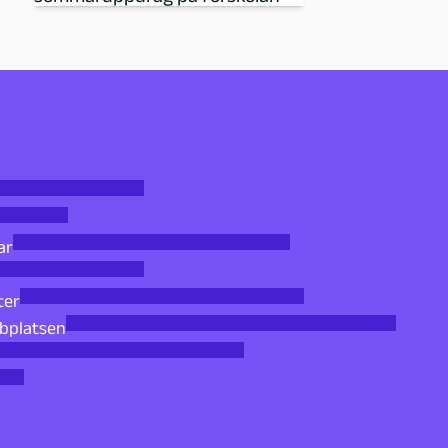
ar
ter
bbplatsen