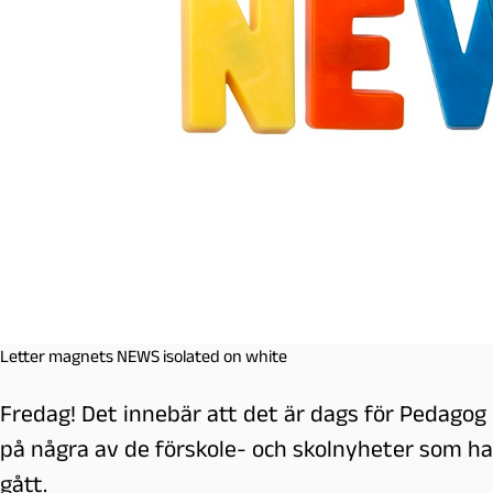
l
m
ö
Letter magnets NEWS isolated on white
Fredag! Det innebär att det är dags för Pedagog
på några av de förskole- och skolnyheter som h
gått.