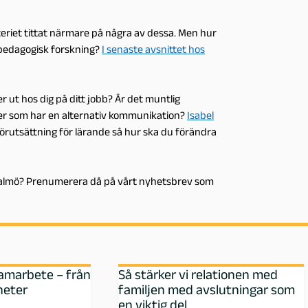
teriet tittat närmare på några av dessa. Men hur
å pedagogisk forskning?
I senaste avsnittet hos
r ut hos dig på ditt jobb? Är det muntlig
er som har en alternativ kommunikation?
Isabel
n förutsättning för lärande så hur ska du förändra
 Malmö? Prenumerera då på vårt nyhetsbrev som
samarbete – från
Så stärker vi relationen med
heter
familjen med avslutningar som
en viktig del