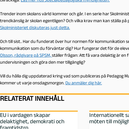
Trender inom skolans värld kommer och går. I en serie har Skolminis
trendkänslig är skolan egentligen? Och vilka krav man kan ställa p
Skolministeriet diskuteras just detta.
Och till sist.. Har du funderat över hur normen för kommunikation se
kommunikation som du förväntar dig? Hur fungerar det för de elev
Olsson, rådgivare på SPSM,
ställer frågan: Att få vara delaktig är e
undervisningen och göra den mer tillgänglig?
Vill du hålla dig uppdaterad kring vad som publiceras på Pedagog
kommer ut varje onsdagsmorgon.
Du anmäler dig här.
RELATERAT INNEHÅLL
EU i vardagen skapar
Internationellt 
delaktighet, demokrati och
möten till möjlig
framtidstro