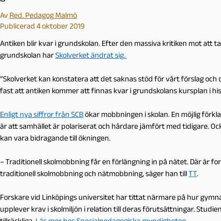
Av
Red. Pedagog Malmö
Publicerad 4 oktober 2019
Antiken blir kvar i grundskolan. Efter den massiva kritiken mot att ta
grundskolan har
Skolverket ändrat sig.
”Skolverket kan konstatera att det saknas stöd för vårt förslag och d
fast att antiken kommer att finnas kvar i grundskolans kursplan i his
Enligt nya siffror från SCB
ökar mobbningen i skolan. En möjlig förkla
är att samhället är polariserat och hårdare jämfört med tidigare. 
kan vara bidragande till ökningen.
– Traditionell skolmobbning får en förlängning in på nätet. Där är f
traditionell skolmobbning och nätmobbning, säger han till
TT
.
Forskare vid Linköpings universitet har tittat närmare på hur gym
upplever krav i skolmiljön i relation till deras förutsättningar. Studi
tillräckliga.
Läs mer hos Specialpedagogiska myndigheten.