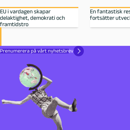
EU i vardagen skapar
En fantastisk r
delaktighet, demokrati och
fortsätter utvec
framtidstro
Prenumerera på vårt nyhetsbrev