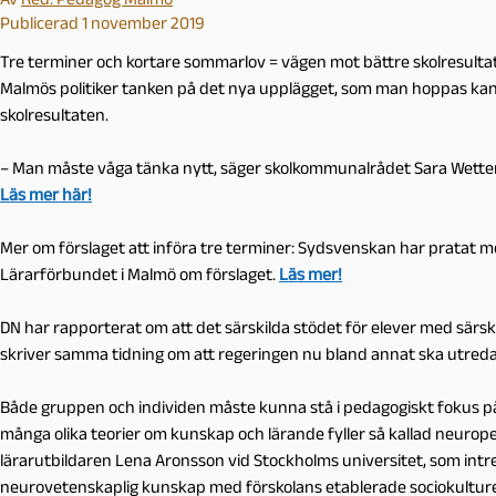
Publicerad 1 november 2019
Tre terminer och kortare sommarlov = vägen mot bättre skolresulta
Malmös politiker tanken på det nya upplägget, som man hoppas kan
skolresultaten.
– Man måste våga tänka nytt, säger skolkommunalrådet Sara Wetter
Läs mer här!
Mer om förslaget att införa tre terminer: Sydsvenskan har pratat m
Lärarförbundet i Malmö om förslaget.
Läs mer!
DN har rapporterat om att det särskilda stödet för elever med särs
skriver samma tidning om att regeringen nu bland annat ska utred
Både gruppen och individen måste kunna stå i pedagogiskt fokus p
många olika teorier om kunskap och lärande fyller så kallad neurop
lärarutbildaren Lena Aronsson vid Stockholms universitet, som in
neurovetenskaplig kunskap med förskolans etablerade sociokulturell