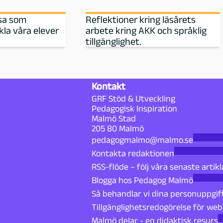
esa som
Reflektioner kring läsårets
kla våra elever
arbete kring AKK och språklig
tillgänglighet.
Kontakt
GRF Stöd & Utveckling
Pedagogisk Inspiration
Malmö Stad
205 80 Malmö
pedagogmalmo@malmo.se
Kontakta redaktionen
RSS-flöde – följ våra senaste artikl
Blogga hos Pedagog Malmö
Så behandlar vi dina personuppgif
Tillgänglighetsredogörelse för we
Malmö delar - en didaktisk resurs