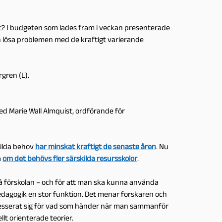
t? I budgeten som lades fram i veckan presenterade
 lösa problemen med de kraftigt varierande
gren (L).
ed Marie Wall Almquist, ordförande för
kilda behov
har minskat kraftigt de senaste åren
. Nu
a
om det behövs fler särskilda resursskolor
.
å förskolan – och för att man ska kunna använda
edagogik en stor funktion. Det menar forskaren och
tresserat sig för vad som händer när man sammanför
t orienterade teorier.