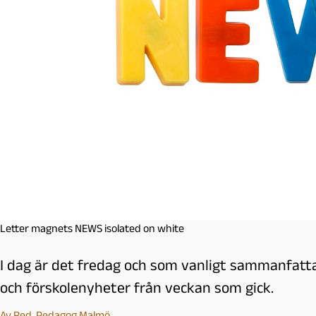
l
m
ö
Letter magnets NEWS isolated on white
I dag är det fredag och som vanligt sammanfatt
och förskolenyheter från veckan som gick.
Av
Red. Pedagog Malmö