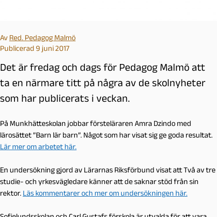
Av
Red. Pedagog Malmö
Publicerad 9 juni 2017
Det är fredag och dags för Pedagog Malmö att
ta en närmare titt på några av de skolnyheter
som har publicerats i veckan.
På Munkhätteskolan jobbar försteläraren Amra Dzindo med
lärosättet ”Barn lär barn”. Något som har visat sig ge goda resultat.
Lär mer om arbetet här.
En undersökning gjord av Lärarnas Riksförbund visat att Två av tre
studie- och yrkesvägledare känner att de saknar stöd från sin
rektor.
Läs kommentarer och mer om undersökningen här.
Sofielundsskolan och Carl Gustafs förskola är utvalda för att vara