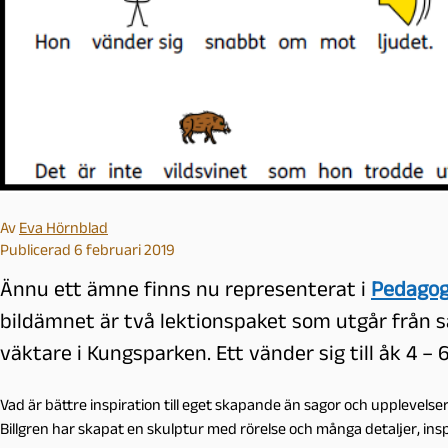
l
m
ö
Av
Eva Hörnblad
Publicerad 6 februari 2019
Ännu ett ämne finns nu representerat i
Pedagogi
bildämnet är två lektionspaket som utgår från 
väktare i Kungsparken. Ett vänder sig till åk 4 – 6
Vad är bättre inspiration till eget skapande än sagor och upplevelser a
Billgren har skapat en skulptur med rörelse och många detaljer, ins