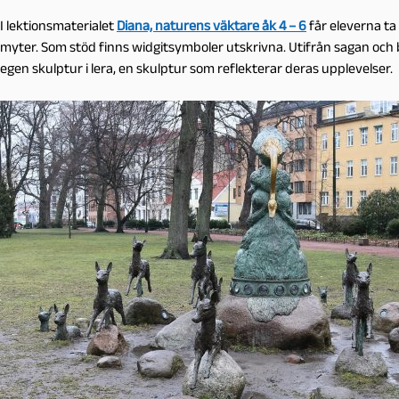
I lektionsmaterialet
Diana, naturens väktare åk 4 – 6
får eleverna ta
myter. Som stöd finns widgitsymboler utskrivna. Utifrån sagan och
egen skulptur i lera, en skulptur som reflekterar deras upplevelser.