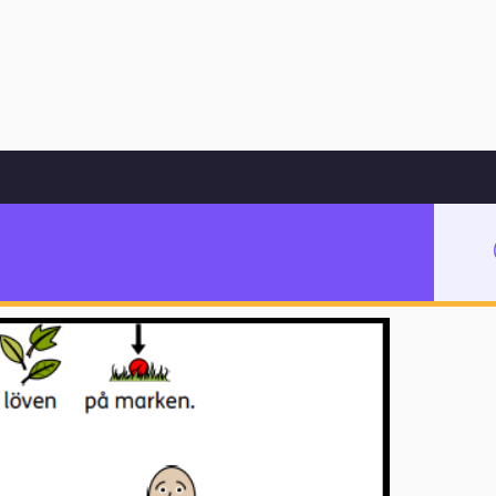
Hoppa till innehåll
bete i åk 4 – 6
tt skulpturarbete i