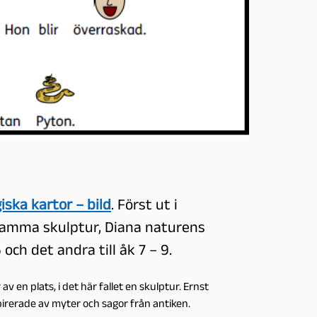
ska kartor – bild
. Först ut i
samma skulptur, Diana naturens
 och det andra till åk 7 – 9.
v en plats, i det här fallet en skulptur. Ernst
pirerade av myter och sagor från antiken.