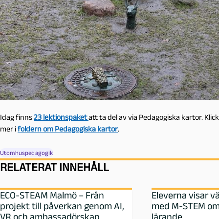
Idag finns
23 lektionspaket
att ta del av via Pedagogiska kartor. Kli
mer i
foldern om Pedagogiska kartor
.
Utomhuspedagogik
RELATERAT INNEHÅLL
ECO-STEAM Malmö – Från
Eleverna visar v
projekt till påverkan genom AI,
med M‑STEM om
VR och ambassadörskap
lärande