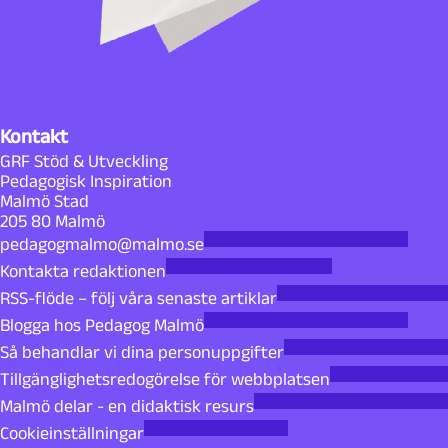
Kontakt
GRF Stöd & Utveckling
Pedagogisk Inspiration
Malmö Stad
205 80 Malmö
pedagogmalmo@malmo.se
Kontakta redaktionen
RSS-flöde – följ våra senaste artiklar
Blogga hos Pedagog Malmö
Så behandlar vi dina personuppgifter
Tillgänglighetsredogörelse för webbplatsen
Malmö delar - en didaktisk resurs
Cookieinställningar