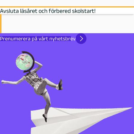
Avsluta läsåret och förbered skolstart!
Prenumerera på vårt nyhetsbrev