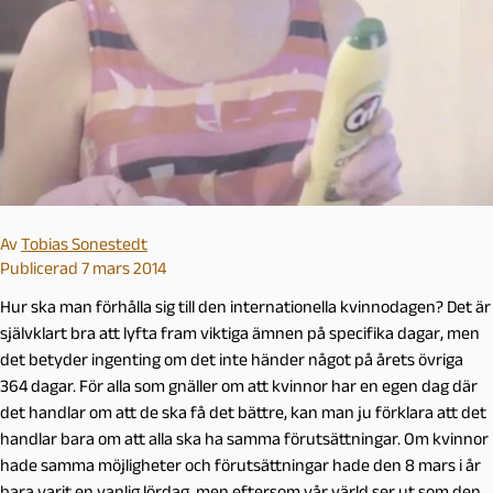
Av
Tobias Sonestedt
Publicerad 7 mars 2014
Hur ska man förhålla sig till den internationella kvinnodagen? Det är
självklart bra att lyfta fram viktiga ämnen på specifika dagar, men
det betyder ingenting om det inte händer något på årets övriga
364 dagar. För alla som gnäller om att kvinnor har en egen dag där
det handlar om att de ska få det bättre, kan man ju förklara att det
handlar bara om att alla ska ha samma förutsättningar. Om kvinnor
hade samma möjligheter och förutsättningar hade den 8 mars i år
bara varit en vanlig lördag, men eftersom vår värld ser ut som den