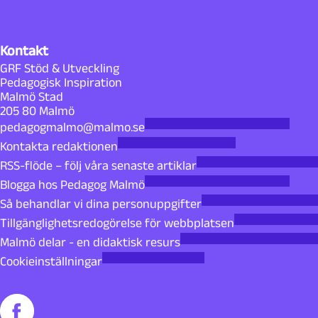
Kontakt
GRF Stöd & Utveckling
Pedagogisk Inspiration
Malmö Stad
205 80 Malmö
pedagogmalmo@malmo.se
Kontakta redaktionen
RSS-flöde – följ våra senaste artiklar
Blogga hos Pedagog Malmö
Så behandlar vi dina personuppgifter
Tillgänglighetsredogörelse för webbplatsen
Malmö delar - en didaktisk resurs
Cookieinställningar