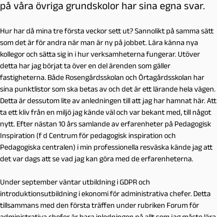
på våra övriga grundskolor har sina egna svar.
Hur har då mina tre första veckor sett ut? Sannolikt på samma sätt
som det är för andra när man är ny på jobbet. Lära känna nya
kollegor och sätta sig in i hur verksamheterna fungerar. Utöver
detta har jag börjat ta över en del ärenden som gäller
fastigheterna. Både Rosengårdsskolan och Örtagårdsskolan har
sina punktlistor som ska betas av och det är ett lärande hela vägen.
Detta är dessutom lite av anledningen till att jag har hamnat här. Att
ta ett kliv från en miljö jag kände väl och var bekant med, till något
nytt. Efter nästan 10 års samlande av erfarenheter på Pedagogisk
Inspiration (f d Centrum för pedagogisk inspiration och
Pedagogiska centralen) i min professionella resväska kände jag att
det var dags att se vad jag kan göra med de erfarenheterna.
Under september väntar utbildning i GDPR och
introduktionsutbildning i ekonomi för administrativa chefer. Detta
tillsammans med den första träffen under rubriken Forum för
administrativa chefer är bara inledningen på allt som jag måste lära