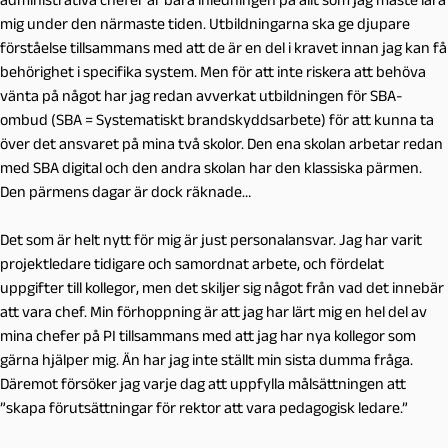
mig under den närmaste tiden. Utbildningarna ska ge djupare
förståelse tillsammans med att de är en del i kravet innan jag kan få
behörighet i specifika system. Men för att inte riskera att behöva
vänta på något har jag redan avverkat utbildningen för SBA-
ombud (SBA = Systematiskt brandskyddsarbete) för att kunna ta
över det ansvaret på mina två skolor. Den ena skolan arbetar redan
med SBA digital och den andra skolan har den klassiska pärmen.
Den pärmens dagar är dock räknade…
Det som är helt nytt för mig är just personalansvar. Jag har varit
projektledare tidigare och samordnat arbete, och fördelat
uppgifter till kollegor, men det skiljer sig något från vad det innebär
att vara chef. Min förhoppning är att jag har lärt mig en hel del av
mina chefer på PI tillsammans med att jag har nya kollegor som
gärna hjälper mig. Än har jag inte ställt min sista dumma fråga.
Däremot försöker jag varje dag att uppfylla målsättningen att
”skapa förutsättningar för rektor att vara pedagogisk ledare.”