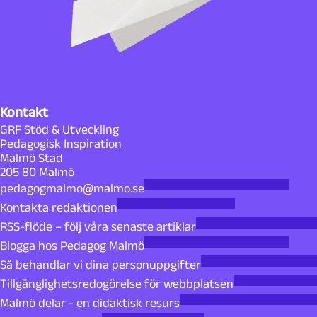
Kontakt
GRF Stöd & Utveckling
Pedagogisk Inspiration
Malmö Stad
205 80 Malmö
pedagogmalmo@malmo.se
Kontakta redaktionen
RSS-flöde – följ våra senaste artiklar
Blogga hos Pedagog Malmö
Så behandlar vi dina personuppgifter
Tillgänglighetsredogörelse för webbplatsen
Malmö delar - en didaktisk resurs