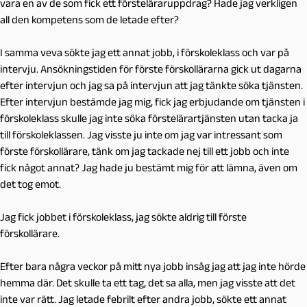
vara en av de som fick ett försteläraruppdrag? Hade jag verkligen
all den kompetens som de letade efter?
I samma veva sökte jag ett annat jobb, i förskoleklass och var på
intervju. Ansökningstiden för förste förskollärarna gick ut dagarna
efter intervjun och jag sa på intervjun att jag tänkte söka tjänsten.
Efter intervjun bestämde jag mig, fick jag erbjudande om tjänsten i
förskoleklass skulle jag inte söka förstelärartjänsten utan tacka ja
till förskoleklassen. Jag visste ju inte om jag var intressant som
förste förskollärare, tänk om jag tackade nej till ett jobb och inte
fick något annat? Jag hade ju bestämt mig för att lämna, även om
det tog emot.
Jag fick jobbet i förskoleklass, jag sökte aldrig till förste
förskollärare.
Efter bara några veckor på mitt nya jobb insåg jag att jag inte hörde
hemma där. Det skulle ta ett tag, det sa alla, men jag visste att det
inte var rätt. Jag letade febrilt efter andra jobb, sökte ett annat