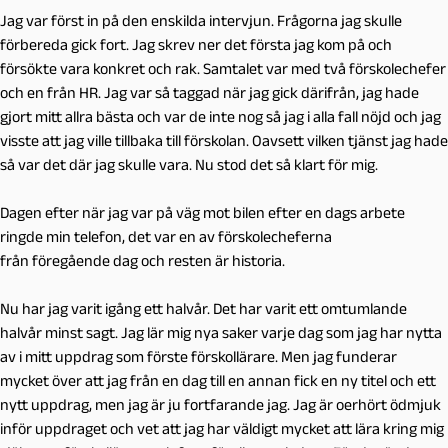
Jag var först in på den enskilda intervjun. Frågorna jag skulle
förbereda gick fort. Jag skrev ner det första jag kom på och
försökte vara konkret och rak. Samtalet var med två förskolechefer
och en från HR. Jag var så taggad när jag gick därifrån, jag hade
gjort mitt allra bästa och var de inte nog så jag i alla fall nöjd och jag
visste att jag ville tillbaka till förskolan. Oavsett vilken tjänst jag hade
så var det där jag skulle vara. Nu stod det så klart för mig.
Dagen efter när jag var på väg mot bilen efter en dags arbete
ringde min telefon, det var en av förskolecheferna
från föregående dag och resten är historia.
Nu har jag varit igång ett halvår. Det har varit ett omtumlande
halvår minst sagt. Jag lär mig nya saker varje dag som jag har nytta
av i mitt uppdrag som förste förskollärare. Men jag funderar
mycket över att jag från en dag till en annan fick en ny titel och ett
nytt uppdrag, men jag är ju fortfarande jag. Jag är oerhört ödmjuk
inför uppdraget och vet att jag har väldigt mycket att lära kring mig