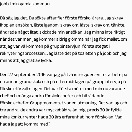
jobb i min gamla kommun.
Då såg jag det. De sökte efter fler förste förskollärare. Jag skrev
ihop en ansökan, läste igenom, skrev om, läste, skrev om, tänkte,
ändrade något litet, skickade min ansökan. Jag minns inte riktigt
när det var men jag kommer aldrig glömma när jag fick mailet, om
att jag var välkommen på gruppintervjun, första steget i
rekryteringsprocessen. Jag läste det på toaletten på jobb och jag
minns att jag grät av lycka.
Den 27 september 2016 var jag på två intervjuer, en för arbete på
en annan grundskola och på eftermiddagen på gruppintervju på
förskoleförvaltningen. Det var första mötet med min nuvarande
chef och många andra förskolechefer och biträdande
förskolechefer. Gruppmomentet var en utmaning. Det var jag och
tre andra, de andra var mycket äldre än mig, precis 30 år fyllda,
mina konkurrenter hade 30 års erfarenhet inom förskolan. Vad
hade jag att komma med?