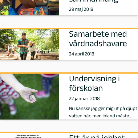
29 maj 2018
e
d
Samarbete med
a
vårdnadshavare
g
24 april 2018
o
Undervisning i
g
förskolan
M
22 januari 2018
Nu kanske jag ger mig ut på djupt
a
vatten här, men ibland måste
man våga kasta sig ut för att vi…
l
Ett år på jobbet