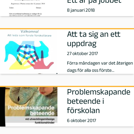
m
8 januari 2018
ö
Att ta sig an ett
uppdrag
27 oktober 2017
Förra måndagen var det återigen
dags för alla oss förste
förskollärare i Malmö Stad att
tr�…
Problemskapande
beteende i
förskolan
6 oktober 2017