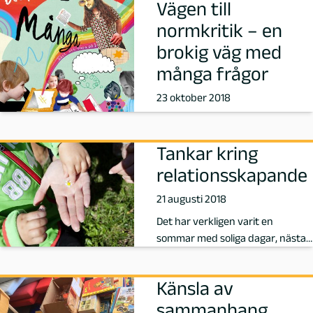
f
Vägen till
normkritik – en
a
brokig väg med
t
många frågor
23 oktober 2018
t
a
Tankar kring
r
relationsskapande
21 augusti 2018
e
Det har verkligen varit en
p
sommar med soliga dagar, nästan
så man blev mätt på det och
å
längtade…
Känsla av
P
sammanhang