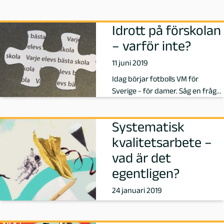
r
Idrott på förskolan
a
– varför inte?
n
11 juni 2019
Idag börjar fotbolls VM för
d
Sverige - för damer. Såg en fråga
på sociala medier häromdagen o…
t
Systematisk
,
kvalitetsarbete –
F
vad är det
egentligen?
ö
24 januari 2019
r