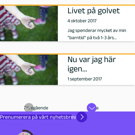
Livet på golvet
4 oktober 2017
Jag spenderar mycket av min
"barntid" på två 1-3 års
avdelningar här på min förskola.
Tidigare…
Nu var jag här
igen…
1 september 2017
Föregående
Nästa
Prenumerera på vårt nyhetsbrev