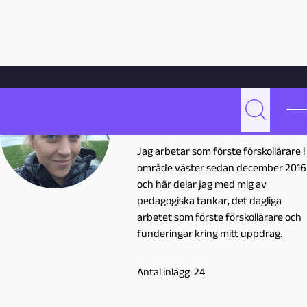
Hoppa till innehåll
Hem
Skribenter
Sofie Brandt
Sofie Brandt
Sök
S
sofie.brandt@malmo.se
Jag arbetar som förste förskollärare i
o
område väster sedan december 2016
och här delar jag med mig av
f
pedagogiska tankar, det dagliga
arbetet som förste förskollärare och
i
funderingar kring mitt uppdrag.
e
Antal inlägg: 24
B