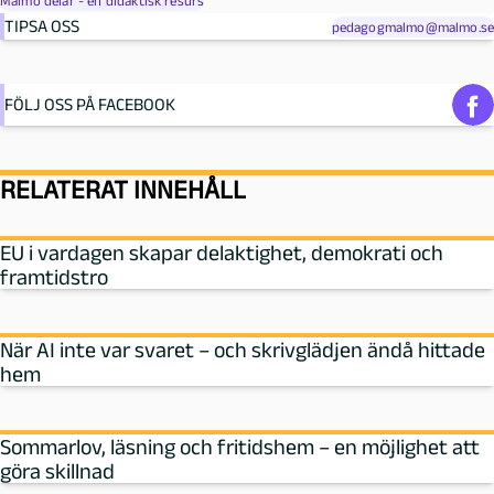
Malmö delar - en didaktisk resurs
TIPSA OSS
pedagogmalmo@malmo.se
FÖLJ OSS PÅ FACEBOOK
RELATERAT INNEHÅLL
EU i vardagen skapar delaktighet, demokrati och
framtidstro
När AI inte var svaret – och skrivglädjen ändå hittade
hem
Sommarlov, läsning och fritidshem – en möjlighet att
göra skillnad