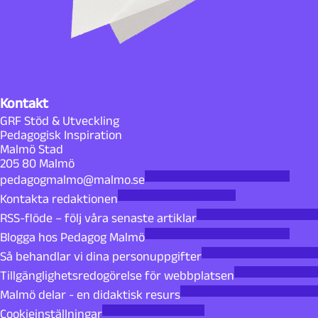
Kontakt
GRF Stöd & Utveckling
Pedagogisk Inspiration
Malmö Stad
205 80 Malmö
pedagogmalmo@malmo.se
Kontakta redaktionen
RSS-flöde – följ våra senaste artiklar
Blogga hos Pedagog Malmö
Så behandlar vi dina personuppgifter
Tillgänglighetsredogörelse för webbplatsen
Malmö delar - en didaktisk resurs
Cookieinställningar