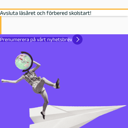
Avsluta läsåret och förbered skolstart!
Prenumerera på vårt nyhetsbrev