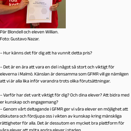
Pär Blondell och eleven Willian.
Foto: Gustavo Nazar.
– Hur känns det för dig att ha vunnit detta pris?
– Det är en ära att vara en del i något så stort och viktigt för
eleverna i Malmö. Känslan är densamma som GFMR vill ge nämligen
att vi är alla lika inför varandra trots olika förutsättningar.
– Varför har det varit viktigt för dig? Och dina elever? Att bidra med
er kunskap och engagemang?
– Genom vårt deltagande i GFMR ger vi våra elever en möjlighet att
diskutera och fördjupa oss i vikten av kunskap kring mänskliga
rättigheter för alla. Det är dessutom en mycket bra plattform för
våra elever att möta andra elever i staden.