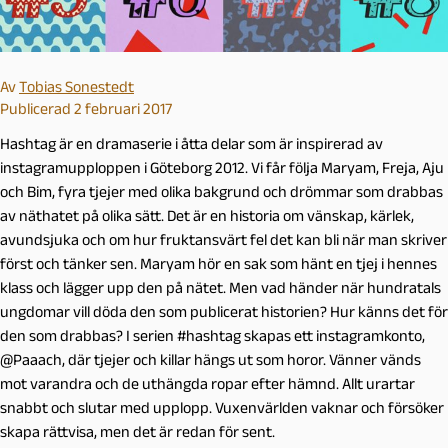
Av
Tobias Sonestedt
Publicerad 2 februari 2017
Hashtag är en dramaserie i åtta delar som är inspirerad av
instagramupploppen i Göteborg 2012. Vi får följa Maryam, Freja, Aju
och Bim, fyra tjejer med olika bakgrund och drömmar som drabbas
av näthatet på olika sätt. Det är en historia om vänskap, kärlek,
avundsjuka och om hur fruktansvärt fel det kan bli när man skriver
först och tänker sen. Maryam hör en sak som hänt en tjej i hennes
klass och lägger upp den på nätet. Men vad händer när hundratals
ungdomar vill döda den som publicerat historien? Hur känns det för
den som drabbas? I serien #hashtag skapas ett instagramkonto,
@Paaach, där tjejer och killar hängs ut som horor. Vänner vänds
mot varandra och de uthängda ropar efter hämnd. Allt urartar
snabbt och slutar med upplopp. Vuxenvärlden vaknar och försöker
skapa rättvisa, men det är redan för sent.