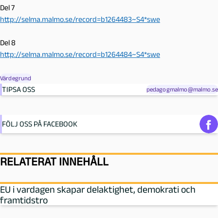
Del 7
http://selma.malmo.se/record=b1264483~S4*swe
Del 8
http://selma.malmo.se/record=b1264484~S4*swe
Värdegrund
TIPSA OSS
pedagogmalmo@malmo.se
FÖLJ OSS PÅ FACEBOOK
RELATERAT INNEHÅLL
EU i vardagen skapar delaktighet, demokrati och
framtidstro