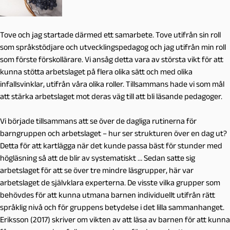
Tove och jag startade därmed ett samarbete. Tove utifrån sin roll
som språkstödjare och utvecklingspedagog och jag utifrån min roll
som förste förskollärare. Vi ansåg detta vara av största vikt för att
kunna stötta arbetslaget på flera olika sätt och med olika
infallsvinklar, utifrån våra olika roller. Tillsammans hade vi som mål
att stärka arbetslaget mot deras väg till att bli läsande pedagoger.
Vi började tillsammans att se över de dagliga rutinerna för
barngruppen och arbetslaget – hur ser strukturen över en dag ut?
Detta för att kartlägga när det kunde passa bäst för stunder med
högläsning så att de blir av systematiskt … Sedan satte sig
arbetslaget för att se över tre mindre läsgrupper, här var
arbetslaget de självklara experterna. De visste vilka grupper som
behövdes för att kunna utmana barnen individuellt utifrån rätt
språklig nivå och för gruppens betydelse i det lilla sammanhanget.
Eriksson (2017) skriver om vikten av att läsa av barnen för att kunna