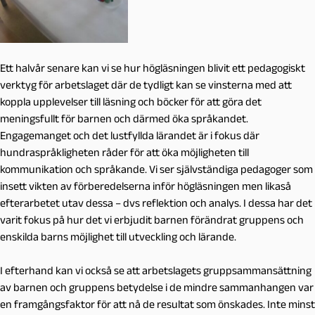
Ett halvår senare kan vi se hur högläsningen blivit ett pedagogiskt
verktyg för arbetslaget där de tydligt kan se vinsterna med att
koppla upplevelser till läsning och böcker för att göra det
meningsfullt för barnen och därmed öka språkandet.
Engagemanget och det lustfyllda lärandet är i fokus där
hundraspråkligheten råder för att öka möjligheten till
kommunikation och språkande. Vi ser självständiga pedagoger som
insett vikten av förberedelserna inför högläsningen men likaså
efterarbetet utav dessa – dvs reflektion och analys. I dessa har det
varit fokus på hur det vi erbjudit barnen förändrat gruppens och
enskilda barns möjlighet till utveckling och lärande.
I efterhand kan vi också se att arbetslagets gruppsammansättning
av barnen och gruppens betydelse i de mindre sammanhangen var
en framgångsfaktor för att nå de resultat som önskades. Inte minst