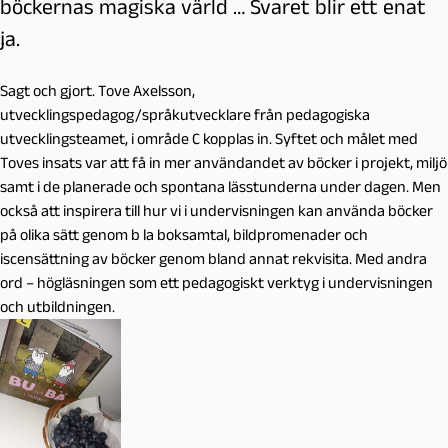
böckernas magiska värld … Svaret blir ett enat
ja.
Sagt och gjort. Tove Axelsson,
utvecklingspedagog/språkutvecklare från pedagogiska
utvecklingsteamet, i område C kopplas in. Syftet och målet med
Toves insats var att få in mer användandet av böcker i projekt, miljö
samt i de planerade och spontana lässtunderna under dagen. Men
också att inspirera till hur vi i undervisningen kan använda böcker
på olika sätt genom b la boksamtal, bildpromenader och
iscensättning av böcker genom bland annat rekvisita. Med andra
ord – högläsningen som ett pedagogiskt verktyg i undervisningen
och utbildningen.