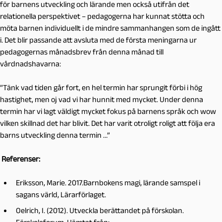
för barnens utveckling och lärande men också utifrån det
relationella perspektivet – pedagogerna har kunnat stötta och
möta barnen individuellt i de mindre sammanhangen som de ingått
i. Det blir passande att avsluta med de första meningarna ur
pedagogernas månadsbrev från denna månad till
vårdnadshavarna:
”Tänk vad tiden går fort, en hel termin har sprungit förbi i hög
hastighet, men oj vad vi har hunnit med mycket. Under denna
termin har vi lagt väldigt mycket fokus på barnens språk och wow
vilken skillnad det har blivit. Det har varit otroligt roligt att följa era
barns utveckling denna termin …”
Referenser:
Eriksson, Marie. 2017.Barnbokens magi, lärande samspel i
sagans värld, Lärarförlaget.
Oelrich, I. (2012). Utveckla berättandet på förskolan.