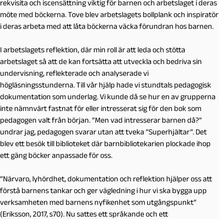
rekvisita och iscensättning viktig för barnen och arbetslaget i deras
möte med böckerna. Tove blev arbetslagets bollplank och inspiratör
i deras arbeta med att låta böckerna väcka förundran hos barnen.
I arbetslagets reflektion, där min roll är att leda och stötta
arbetslaget så att de kan fortsätta att utveckla och bedriva sin
undervisning, reflekterade och analyserade vi
högläsningsstunderna. Till vår hjälp hade vi stundtals pedagogisk
dokumentation som underlag. Vi kunde då se hur en av grupperna
inte nämnvärt fastnat för eller intresserat sig för den bok som
pedagogen valt från början. ”Men vad intresserar barnen då?”
undrar jag, pedagogen svarar utan att tveka ”Superhjältar”. Det
blev ett besök till biblioteket där barnbibliotekarien plockade ihop
ett gäng böcker anpassade för oss.
”Närvaro, lyhördhet, dokumentation och reflektion hjälper oss att
förstå barnens tankar och ger vägledning i hur vi ska bygga upp
verksamheten med barnens nyfikenhet som utgångspunkt”
(Eriksson, 2017, s70). Nu sattes ett språkande och ett