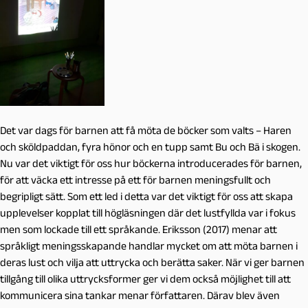
Det var dags för barnen att få möta de böcker som valts – Haren
och sköldpaddan, fyra hönor och en tupp samt Bu och Bä i skogen.
Nu var det viktigt för oss hur böckerna introducerades för barnen,
för att väcka ett intresse på ett för barnen meningsfullt och
begripligt sätt. Som ett led i detta var det viktigt för oss att skapa
upplevelser kopplat till högläsningen där det lustfyllda var i fokus
men som lockade till ett språkande. Eriksson (2017) menar att
språkligt meningsskapande handlar mycket om att möta barnen i
deras lust och vilja att uttrycka och berätta saker. När vi ger barnen
tillgång till olika uttrycksformer ger vi dem också möjlighet till att
kommunicera sina tankar menar författaren. Därav blev även