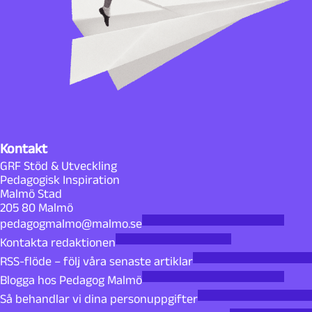
Kontakt
GRF Stöd & Utveckling
Pedagogisk Inspiration
Malmö Stad
205 80 Malmö
pedagogmalmo@malmo.se
Kontakta redaktionen
RSS-flöde – följ våra senaste artiklar
Blogga hos Pedagog Malmö
Så behandlar vi dina personuppgifter