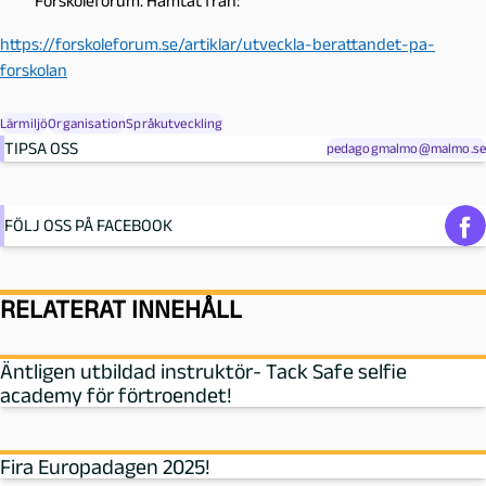
Förskoleforum. Hämtat från:
https://forskoleforum.se/artiklar/utveckla-berattandet-pa-
forskolan
Lärmiljö
Organisation
Språkutveckling
TIPSA OSS
pedagogmalmo@malmo.se
FÖLJ OSS PÅ FACEBOOK
RELATERAT INNEHÅLL
Äntligen utbildad instruktör- Tack Safe selfie
academy för förtroendet!
Fira Europadagen 2025!