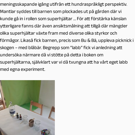
meningsskapande igång utifrån ett hundraspråkligt perspektiv.
Mantlar syddes till barnen som plockades ut på gården där vi
kunde gå in i rollen som superhjältar … För att förstärka känslan
ytterligare fanns där även ansiktsmålning att tillgå där mängder
olika superhjältar växte fram med diverse olika styrkor och
förmågor. Likaså fick barnen, precis som Bu & Bä, uppleva picknick i
skogen – med blåbär. Begrepp som ”labb” fick vi anledning att
undersöka närmare då vi stötte på detta i boken om
superhjältarna, självklart var vi då tvungna att ha vårt eget labb
med egna experiment.