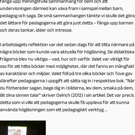
fånga upp meningsfulla sammanhang för dem och att
undervisningen därmed kan växa fram i samspel mellan barn,
pedagog och saga. De små sammanhangen tänkte vi skulle det göra
det lättare för pedagogerna att göra just detta – fånga upp barnen
och deras tankar, idéer och intresse.
I arbetslagets reflektion var det sedan dags för att titta närmare på
några böcker som kunde vara aktuella för högläsning. De didaktiska
frågorna blev nu viktiga – vad, hur och varför. Valet var viktigt för
oss för att hitta böcker med möjligheter, där det fanns en mångfald
av karaktärer och miljöer. Valet föll på tre olika böcker och Tove gav
därefter pedagogerna i uppgift att sätta sig in i respektive bok. ”När
du förbereder sagan, bege dig in i bilderna, lev dem, smaka på dem,
låt dina sinnen tala!” skriver Oelrich (2012) i sin artikel. Det var precis
detta som vi ville att pedagogerna skulle få uppleva för att kunna
använda högläsningen som ett pedagogiskt verktyg …