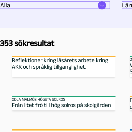
e
d
a
353 sökresultat
g
Reflektioner kring läsårets arbete kring
O
AKK och språklig tillgänglighet.
o
g
M
ODLA MALMÖS HÖGSTA SOLROS
Från litet frö till hög solros på skolgården
a
l