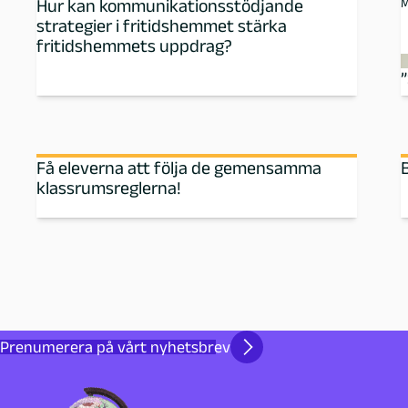
Hur kan kommunikationsstödjande
M
m
strategier i fritidshemmet stärka
fritidshemmets uppdrag?
ö
Få eleverna att följa de gemensamma
klassrumsreglerna!
Prenumerera på vårt nyhetsbrev