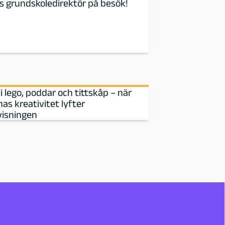
 grundskoledirektör på besök!
i lego, poddar och tittskåp – när
nas kreativitet lyfter
isningen