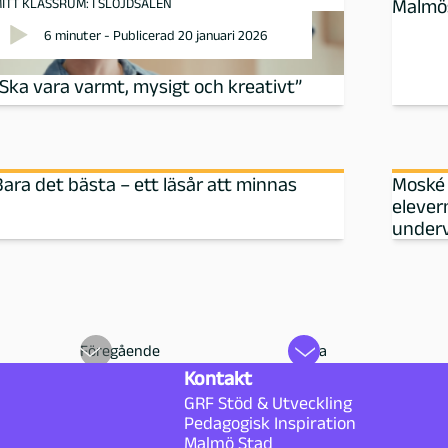
ITT KLASSRUM: I SLÖJDSALEN
Malmös
6 minuter - Publicerad 20 januari 2026
”Ska vara varmt, mysigt och kreativt”
Bara det bästa – ett läsår att minnas
Moské 
elever
underv
Föregående
Nästa
Kontakt
GRF Stöd & Utveckling
Pedagogisk Inspiration
Malmö Stad