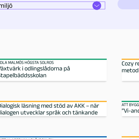
DLA MALMÖS HÖGSTA SOLROS
Cozy r
Växtvärk i odlingslådorna på
metode
Stapelbäddsskolan
Dialogisk läsning med stöd av AKK – när
ATT BYGG
”Vi-an
dialogen utvecklar språk och tänkande