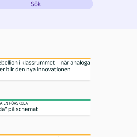
ebellion i klassrummet – när analoga
r blir den nya innovationen
A EN FÖRSKOLA
da” på schemat