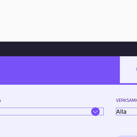
Hoppa till innehåll
SÖK
A
VERKSAM
G