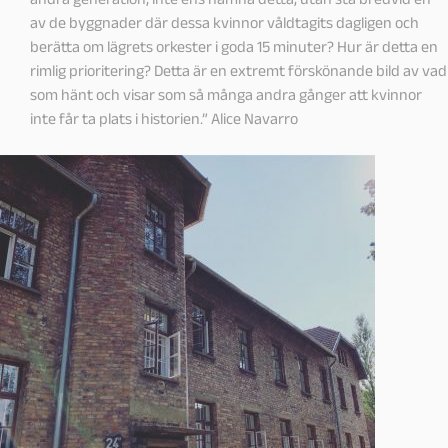
av de byggnader där dessa kvinnor våldtagits dagligen och
berätta om lägrets orkester i goda 15 minuter? Hur är detta en
rimlig prioritering? Detta är en extremt förskönande bild av vad
som hänt och visar som så många andra gånger att kvinnor
inte får ta plats i historien.”
Alice Navarro