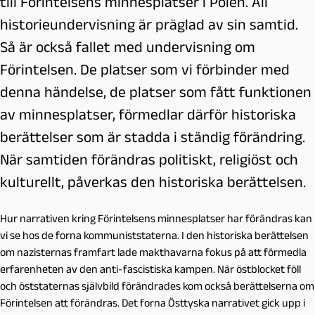
till Förintelsens minnesplatser i Polen. All
historieundervisning är präglad av sin samtid.
Så är också fallet med undervisning om
Förintelsen. De platser som vi förbinder med
denna händelse, de platser som fått funktionen
av minnesplatser, förmedlar därför historiska
berättelser som är stadda i ständig förändring.
När samtiden förändras politiskt, religiöst och
kulturellt, påverkas den historiska berättelsen.
Hur narrativen kring Förintelsens minnesplatser har förändras kan
vi se hos de forna kommuniststaterna. I den historiska berättelsen
om nazisternas framfart lade makthavarna fokus på att förmedla
erfarenheten av den anti-fascistiska kampen. När östblocket föll
och öststaternas självbild förändrades kom också berättelserna om
Förintelsen att förändras. Det forna Östtyska narrativet gick upp i