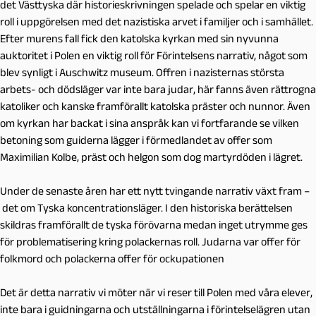
det Västtyska där historieskrivningen spelade och spelar en viktig
roll i uppgörelsen med det nazistiska arvet i familjer och i samhället.
Efter murens fall fick den katolska kyrkan med sin nyvunna
auktoritet i Polen en viktig roll för Förintelsens narrativ, något som
blev synligt i Auschwitz museum. Offren i nazisternas största
arbets- och dödsläger var inte bara judar, här fanns även rättrogna
katoliker och kanske framförallt katolska präster och nunnor. Även
om kyrkan har backat i sina anspråk kan vi fortfarande se vilken
betoning som guiderna lägger i förmedlandet av offer som
Maximilian Kolbe, präst och helgon som dog martyrdöden i lägret.
Under de senaste åren har ett nytt tvingande narrativ växt fram –
det om
Tyska koncentrationsläger.
I den historiska berättelsen
skildras framförallt de tyska förövarna medan inget utrymme ges
för problematisering kring polackernas roll. Judarna var offer för
folkmord och polackerna offer för ockupationen
Det är detta narrativ vi möter när vi reser till Polen med våra elever,
inte bara i guidningarna och utställningarna i förintelselägren utan