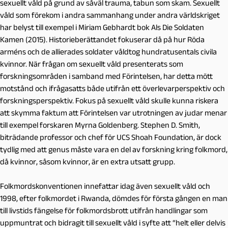
sexuellt våld på grund av såväl trauma, tabun som skam. Sexuellt
våld som förekom i andra sammanhang under andra världskriget
har belyst till exempel i Miriam Gebhardt bok
Als Die Soldaten
Kamen
(2015). Historieberättandet fokuserar då på hur Röda
arméns och de allierades soldater våldtog hundratusentals civila
kvinnor. När frågan om sexuellt våld presenterats som
forskningsområden i samband med Förintelsen, har detta mött
motstånd och ifrågasatts både utifrån ett överlevarperspektiv och
forskningsperspektiv. Fokus på sexuellt våld skulle kunna riskera
att skymma faktum att Förintelsen var utrotningen av judar menar
till exempel forskaren Myrna Goldenberg. Stephen D. Smith,
biträdande professor och chef för UCS Shoah Foundation, är dock
tydlig med att genus måste vara en del av forskning kring folkmord,
då kvinnor, såsom kvinnor, är en extra utsatt grupp.
Folkmordskonventionen innefattar idag även sexuellt våld och
1998, efter folkmordet i Rwanda, dömdes för första gången en man
till livstids fängelse för folkmordsbrott utifrån handlingar som
uppmuntrat och bidragit till sexuellt våld i syfte att “helt eller delvis