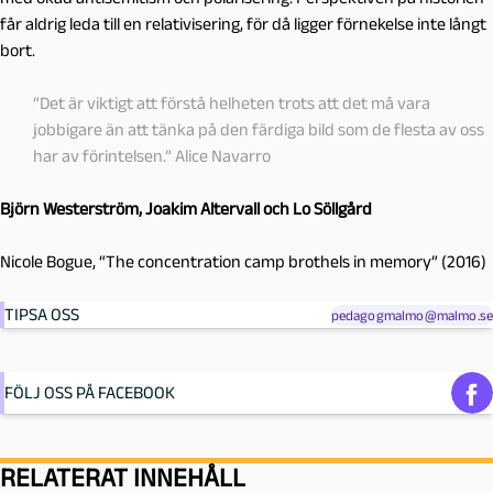
får aldrig leda till en relativisering, för då ligger förnekelse inte långt
bort.
“Det är viktigt att förstå helheten trots att det må vara
jobbigare än att tänka på den färdiga bild som de flesta av oss
har av förintelsen.” Alice Navarro
Björn Westerström, Joakim Altervall och Lo Söllgård
Nicole Bogue, “The concentration camp brothels in memory” (2016)
TIPSA OSS
pedagogmalmo@malmo.se
FÖLJ OSS PÅ FACEBOOK
RELATERAT INNEHÅLL