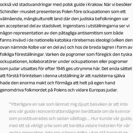
också vid stadsvandringar med polsk guide i Krakow. När vi besöker
Schindler-muséet presenteras Polen före ockupationen som ett
välmående, mångkulturellt land där den judiska befolkningen var
en accepterad del av stadslivet. Ingenstans i utställningarna ser vi
någon representation av den påtagliga antisemitism som både
fanns invävd i de nationella katolska rörelsernas ideologi (vilken den
ovan nämnde Kolbe var en del av) och hos de breda lagren i form av
folkliga föreställningar. Varken de pogromer som föregick den tyska
ockupationen, kollaboratörer under ockupationen eller pogromer
som judar utsattes för efter 1945 ges utrymme här. Det enda sättet
att förstå Förintelsen i denna utställning är att nazisterna själva
hade den enorma makt och förmåga att helt på egen hand
genomdriva folkmordet på Polens och vidare Europas judar.
“Ytterligare en sak som lämnat mig djupt besviken är att inte
ens vår guide i koncentrationslägren berättade om de kvinnor
som prostituerades och sedan våldtogs … Hur kunde vår guide,
med ett så viktigt yrke som att berätta vidare historien för vår
andra generation, inte ens nämna detta, utan stå bredvid en