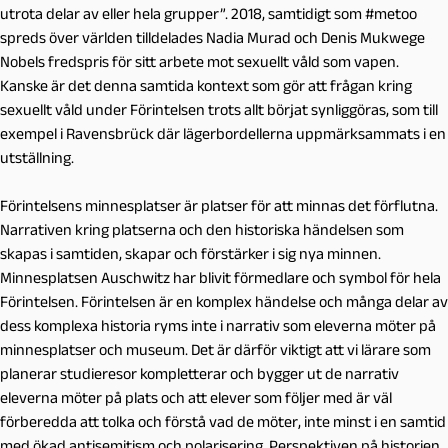
utrota delar av eller hela grupper”. 2018, samtidigt som #metoo
spreds över världen tilldelades Nadia Murad och Denis Mukwege
Nobels fredspris för sitt arbete mot sexuellt våld som vapen.
Kanske är det denna samtida kontext som gör att frågan kring
sexuellt våld under Förintelsen trots allt börjat synliggöras, som till
exempel i Ravensbrück där lägerbordellerna uppmärksammats i en
utställning.
Förintelsens minnesplatser är platser för att minnas det förflutna.
Narrativen kring platserna och den historiska händelsen som
skapas i samtiden, skapar och förstärker i sig nya minnen.
Minnesplatsen Auschwitz har blivit förmedlare och symbol för hela
Förintelsen. Förintelsen är en komplex händelse och många delar av
dess komplexa historia ryms inte i narrativ som eleverna möter på
minnesplatser och museum. Det är därför viktigt att vi lärare som
planerar studieresor kompletterar och bygger ut de narrativ
eleverna möter på plats och att elever som följer med är väl
förberedda att tolka och förstå vad de möter, inte minst i en samtid
med ökad antisemitism och polarisering. Perspektiven på historien