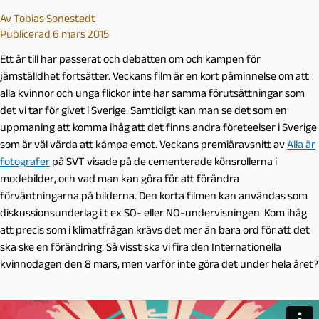
Av
Tobias Sonestedt
Publicerad 6 mars 2015
Ett år till har passerat och debatten om och kampen för
jämställdhet fortsätter. Veckans film är en kort påminnelse om att
alla kvinnor och unga flickor inte har samma förutsättningar som
det vi tar för givet i Sverige. Samtidigt kan man se det som en
uppmaning att komma ihåg att det finns andra företeelser i Sverige
som är väl värda att kämpa emot. Veckans premiäravsnitt av
Alla är
fotografer
på SVT visade på de cementerade könsrollerna i
modebilder, och vad man kan göra för att förändra
förväntningarna på bilderna. Den korta filmen kan användas som
diskussionsunderlag i t ex SO- eller NO-undervisningen. Kom ihåg
att precis som i klimatfrågan krävs det mer än bara ord för att det
ska ske en förändring. Så visst ska vi fira den Internationella
kvinnodagen den 8 mars, men varför inte göra det under hela året?