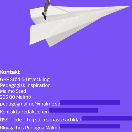
Kontakt
GRF Stöd & Utveckling
Pedagogisk Inspiration
Malmö Stad
205 80 Malmö
pedagogmalmo@malmo.se
Kontakta redaktionen
RSS-flöde – följ våra senaste artiklar
Blogga hos Pedagog Malmö