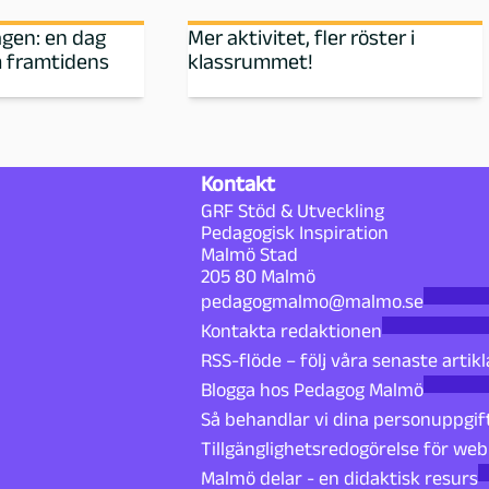
ägen: en dag
Mer aktivitet, fler röster i
 framtidens
klassrummet!
Kontakt
GRF Stöd & Utveckling
Pedagogisk Inspiration
Malmö Stad
205 80 Malmö
pedagogmalmo@malmo.se
Kontakta redaktionen
RSS-flöde – följ våra senaste artikl
Blogga hos Pedagog Malmö
Så behandlar vi dina personuppgif
Tillgänglighetsredogörelse för we
Malmö delar - en didaktisk resurs