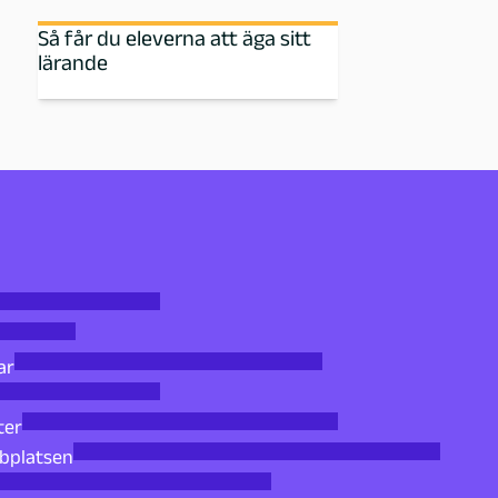
Så får du eleverna att äga sitt
lärande
ar
ter
bbplatsen