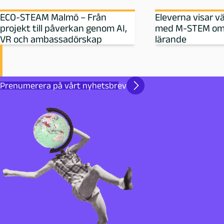
ECO-STEAM Malmö – Från
Eleverna visar v
projekt till påverkan genom AI,
med M‑STEM om
VR och ambassadörskap
lärande
Prenumerera på vårt nyhetsbrev