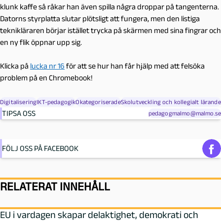
klunk kaffe så råkar han även spilla några droppar på tangenterna.
Datorns styrplatta slutar plötsligt att fungera, men den listiga
teknikläraren börjar istället trycka på skärmen med sina fingrar och
en ny flik öppnar upp sig.
Klicka på
lucka nr 16
för att se hur han får hjälp med att felsöka
problem på en Chromebook!
Digitalisering
IKT-pedagogik
Okategoriserade
Skolutveckling och kollegialt lärande
TIPSA OSS
pedagogmalmo@malmo.se
FÖLJ OSS PÅ FACEBOOK
RELATERAT INNEHÅLL
EU i vardagen skapar delaktighet, demokrati och