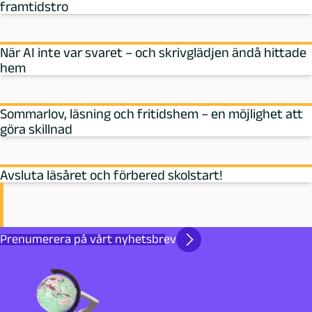
framtidstro
När AI inte var svaret – och skrivglädjen ändå hittade
hem
Sommarlov, läsning och fritidshem – en möjlighet att
göra skillnad
Avsluta läsåret och förbered skolstart!
Prenumerera på vårt nyhetsbrev