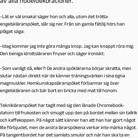
av alla nobeldekorationer.
-Låt er väl smaka! säger hon och alla, utom det trötta
engelsklärarspöket, slår sig ner. Från sin gamla fåtölj hörs han
plågat säga:
-Idag kommer jag inte göra många knop. Jag kan knappt röra mig.
Den beniga idrottsläraren fnyser och säger ironiskt:
-Som vanligt då, eller?! De andra spöklärarna börjar skratta, men
slutar nästan direkt när de känner träningsvärken i sina egna
magmuskler. Hemkunskapslärarspöket förbarmar sig över
engelskläraren och bär bort en bricka med mat till honom.
Tekniklärarspöket har tagit med sig den lånade Chromebook-
datorn till frukosten och smugit upp den på bordet mellan sin tallrik
och kaffekoppen. På något sätt känner han att han har gjort något
lite förbjudet, men de andra lärarspökena verkar inte märka något.
På tangentbordet har det samlats smulor och när han ska ta en