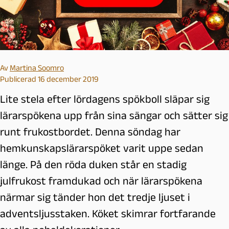
Av
Martina Soomro
Publicerad 16 december 2019
Lite stela efter lördagens spökboll släpar sig
lärarspökena upp från sina sängar och sätter sig
runt frukostbordet. Denna söndag har
hemkunskapslärarspöket varit uppe sedan
länge. På den röda duken står en stadig
julfrukost framdukad och när lärarspökena
närmar sig tänder hon det tredje ljuset i
adventsljusstaken. Köket skimrar fortfarande