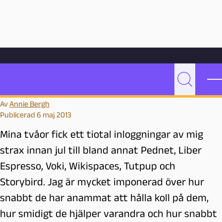
Hoppa till innehåll
Hem
Bloggarkiv
Undervisning
Inloggningar
Inloggningar
P
Sök
e
Av
Annie Bergh
d
Publicerad 6 maj 2013
a
g
Mina tvåor fick ett tiotal inloggningar av mig
o
strax innan jul till bland annat Pednet, Liber
g
Espresso, Voki, Wikispaces, Tutpup och
M
a
Storybird. Jag är mycket imponerad över hur
l
snabbt de har anammat att hålla koll på dem,
m
hur smidigt de hjälper varandra och hur snabbt
ö