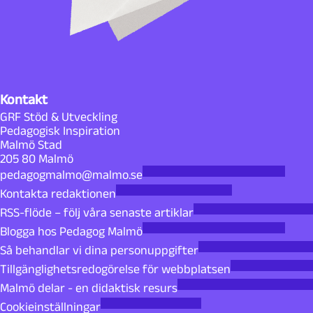
Kontakt
GRF Stöd & Utveckling
Pedagogisk Inspiration
Malmö Stad
205 80 Malmö
pedagogmalmo@malmo.se
Kontakta redaktionen
RSS-flöde – följ våra senaste artiklar
Blogga hos Pedagog Malmö
Så behandlar vi dina personuppgifter
Tillgänglighetsredogörelse för webbplatsen
Malmö delar - en didaktisk resurs
Cookieinställningar