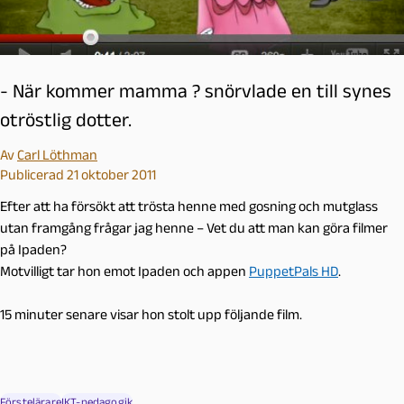
- När kommer mamma ? snörvlade en till synes
otröstlig dotter.
Av
Carl Löthman
Publicerad 21 oktober 2011
Efter att ha försökt att trösta henne med gosning och mutglass
utan framgång frågar jag henne – Vet du att man kan göra filmer
på Ipaden?
Motvilligt tar hon emot Ipaden och appen
PuppetPals HD
.
15 minuter senare visar hon stolt upp följande film.
Förstelärare
IKT-pedagogik