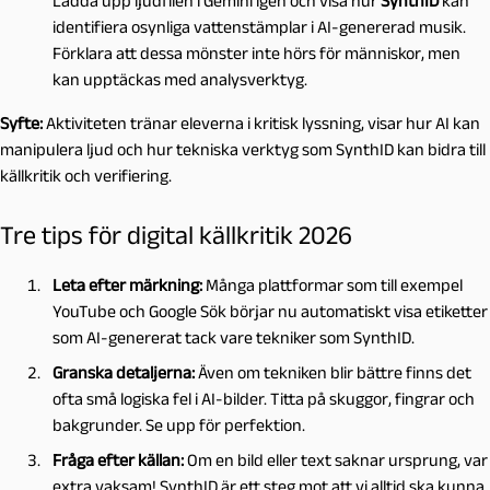
Ladda upp ljudfilen i Gemini igen och visa hur
SynthID
kan
identifiera osynliga vattenstämplar i AI-genererad musik.
Förklara att dessa mönster inte hörs för människor, men
kan upptäckas med analysverktyg.
Syfte:
Aktiviteten tränar eleverna i kritisk lyssning, visar hur AI kan
manipulera ljud och hur tekniska verktyg som SynthID kan bidra till
källkritik och verifiering.
Tre tips för digital källkritik 2026
Leta efter märkning:
Många plattformar som till exempel
YouTube och Google Sök börjar nu automatiskt visa etiketter
som AI-genererat tack vare tekniker som SynthID.
Granska detaljerna:
Även om tekniken blir bättre finns det
ofta små logiska fel i AI-bilder. Titta på skuggor, fingrar och
bakgrunder. Se upp för perfektion.
Fråga efter källan:
Om en bild eller text saknar ursprung, var
extra vaksam! SynthID är ett steg mot att vi alltid ska kunna