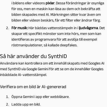
i bildens eller videons
pixlar
. Dessa förändringar är osynliga
för oss, men en maskin kan läsa av dem och bekräfta att
bilden skapades med AI. Märkningen sitter kvar även om
bilden eller videon beskärs, får ett filter eller ändrar färg.
För musik:
Här bäddas vattenstämpeln in i
ljudvågorna
. Det
skapar ett specifikt mönster som inte hörs, men som kan
identifieras av programvara för att avslöja till exempel
röstmanipulationer, så kallade deepfakes.
Så här använder du SynthID
Användare kan kontrollera om ett innehåll skapats med Googles AI
med SynthID via Google Gemini för att se om de innehåller Googles
inbäddade AI-vattenstämpel.
Verifiera om en bild är AI-genererad
Öppna Gemini i app eller webbläsare.
Ladda upp en bild.