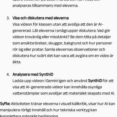
analyseras tillsammans med eleverna.
Visa och diskutera med eleverna
Visa videon för klassen utan att avslöja att den är AI-
genererad. Låt eleverna i smågrupper diskutera: Vad gör
videon trovärdig eller misstänkt? Be dem titta på detaljer
som ansiktsrörelser, skuggor, bakgrund och hur personer
rör sig eller pratar. Samla elevernas observationer och
diskutera hur svårt det kan vara att avgöra om en video är
äkta.
Analysera med SynthID
Ladda upp videon i Gemini igen och använd
SynthID
för att
visa att AI-genererade videor kan innehålla osynliga
vattenstämplar som avslöjar att materialet skapats med AI.
Syfte:
Aktiviteten tränar eleverna i visuell källkritik, visar hur AI kan
manipulera rörligt innehåll och hur tekniska verktyg kan
komplettera mänsklig bedömning.