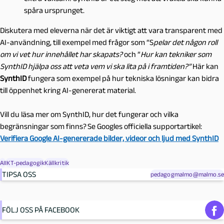
spåra ursprunget.
Diskutera med eleverna när det är viktigt att vara transparent med
AI-användning, till exempel med frågor som “S
pelar det någon roll
om vi vet hur innehållet har skapats?
och ”
Hur kan tekniker som
SynthID hjälpa oss att veta vem vi ska lita på i framtiden?”
Här kan
SynthID
fungera som exempel på hur tekniska lösningar kan bidra
till öppenhet kring AI-genererat material.
Vill du läsa mer om SynthID, hur det fungerar och vilka
begränsningar som finns? Se Googles officiella supportartikel:
Verifiera
Google AI-genererade bilder, videor och ljud med SynthID
AI
IKT-pedagogik
Källkritik
TIPSA OSS
pedagogmalmo@malmo.se
FÖLJ OSS PÅ FACEBOOK