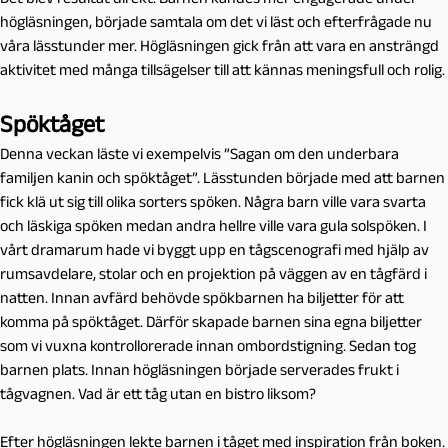
högläsningen, började samtala om det vi läst och efterfrågade nu
våra lässtunder mer. Högläsningen gick från att vara en ansträngd
aktivitet med många tillsägelser till att kännas meningsfull och rolig.
Spöktåget
Denna veckan läste vi exempelvis ”Sagan om den underbara
familjen kanin och spöktåget”. Lässtunden började med att barnen
fick klä ut sig till olika sorters spöken. Några barn ville vara svarta
och läskiga spöken medan andra hellre ville vara gula solspöken. I
vårt dramarum hade vi byggt upp en tågscenografi med hjälp av
rumsavdelare, stolar och en projektion på väggen av en tågfärd i
natten. Innan avfärd behövde spökbarnen ha biljetter för att
komma på spöktåget. Därför skapade barnen sina egna biljetter
som vi vuxna kontrollorerade innan ombordstigning. Sedan tog
barnen plats. Innan högläsningen började serverades frukt i
tågvagnen. Vad är ett tåg utan en bistro liksom?
Efter högläsningen lekte barnen i tåget med inspiration från boken.