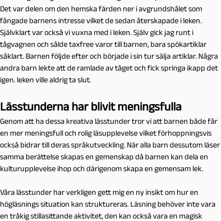
Det var delen om den hemska färden ner i avgrundshålet som
fångade barnens intresse vilket de sedan återskapade i leken.
Självklart var också vi vuxna med i leken. Själv gick jag runt i
tågvagnen och sålde taxfree varor till barnen, bara spökartiklar
såklart. Barnen följde efter och började i sin tur sälja artiklar. Några
andra barn lekte att de ramlade av tåget och fick springa ikapp det
igen. leken ville aldrig ta slut.
Lässtunderna har blivit meningsfulla
Genom att ha dessa kreativa lässtunder tror vi att barnen både får
en mer meningsfull och rolig läsupplevelse vilket förhoppningsvis
också bidrar till deras språkutveckling. När alla barn dessutom läser
samma berättelse skapas en gemenskap då barnen kan dela en
kulturupplevelse ihop och därigenom skapa en gemensam lek.
Våra lässtunder har verkligen gett mig en ny insikt om hur en
högläsnings situation kan struktureras. Läsning behöver inte vara
en tråkig stillasittande aktivitet, den kan också vara en magisk