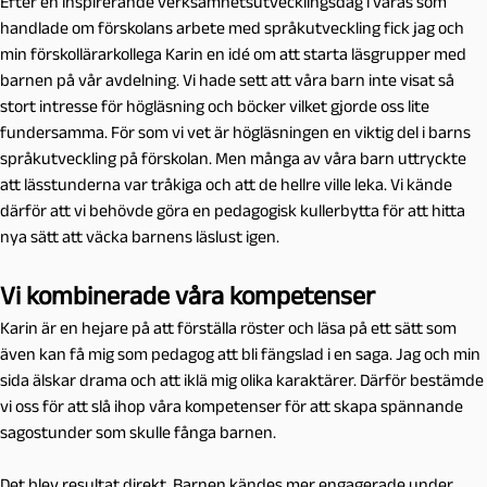
Efter en inspirerande verksamhetsutvecklingsdag i våras som
handlade om förskolans arbete med språkutveckling fick jag och
min förskollärarkollega Karin en idé om att starta läsgrupper med
barnen på vår avdelning. Vi hade sett att våra barn inte visat så
stort intresse för högläsning och böcker vilket gjorde oss lite
fundersamma. För som vi vet är högläsningen en viktig del i barns
språkutveckling på förskolan. Men många av våra barn uttryckte
att lässtunderna var tråkiga och att de hellre ville leka. Vi kände
därför att vi behövde göra en pedagogisk kullerbytta för att hitta
nya sätt att väcka barnens läslust igen.
Vi kombinerade våra kompetenser
Karin är en hejare på att förställa röster och läsa på ett sätt som
även kan få mig som pedagog att bli fängslad i en saga. Jag och min
sida älskar drama och att iklä mig olika karaktärer. Därför bestämde
vi oss för att slå ihop våra kompetenser för att skapa spännande
sagostunder som skulle fånga barnen.
Det blev resultat direkt. Barnen kändes mer engagerade under