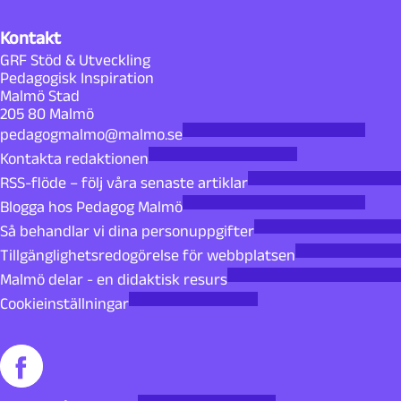
Kontakt
GRF Stöd & Utveckling
Pedagogisk Inspiration
Malmö Stad
205 80 Malmö
pedagogmalmo@malmo.se
Kontakta redaktionen
RSS-flöde – följ våra senaste artiklar
Blogga hos Pedagog Malmö
Så behandlar vi dina personuppgifter
Tillgänglighetsredogörelse för webbplatsen
Malmö delar - en didaktisk resurs
Cookieinställningar