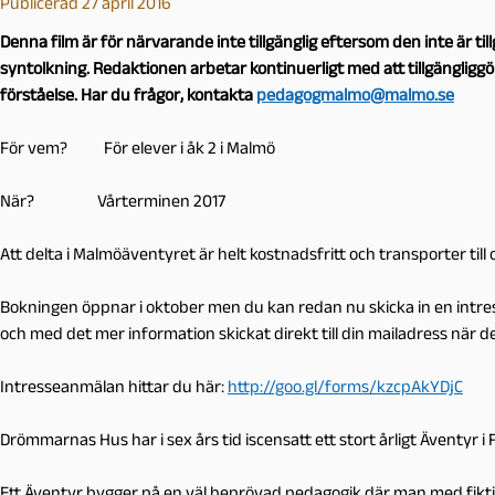
Publicerad 27 april 2016
Denna film är för närvarande inte tillgänglig eftersom den inte är t
syntolkning. Redaktionen arbetar kontinuerligt med att tillgängligg
förståelse. Har du frågor, kontakta
pedagogmalmo@malmo.se
För vem? För elever i åk 2 i Malmö
När? Vårterminen 2017
Att delta i Malmöäventyret är helt kostnadsfritt och transporter till 
Bokningen öppnar i oktober men du kan redan nu skicka in en intre
och med det mer information skickat direkt till din mailadress när de
Intresseanmälan hittar du här:
http://goo.gl/forms/kzcpAkYDjC
Drömmarnas Hus har i sex års tid iscensatt ett stort årligt Äventyr i
Ett Äventyr bygger på en väl beprövad pedagogik där man med fikt