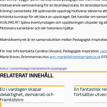
motiverande sammanhang för en lärandeprocess. En lärandeprocess
träning i samarbete. Ett spännande uppdrag motiverar eleverna att
inhämta kunskap för att klara av uppdraget. Det handlar om samarb
HJÄLPAS ÅT! Själva äventyrsdagen och upplösningen utspelar sig all
fiktionens karaktärer och blir historiens hjältar.
MalmöÄventyret är en samproduktion mellan Pedagogisk Inspirat
För mer info kontakta Caroline Ulvsand, Pedagogisk Inspiration.
car
Marie Erixon, Drömmarnas Hus
ann-marie@drommarnashus.se
073
Kultur i skolan
Okategoriserade
Utomhuspedagogik
RELATERAT INNEHÅLL
EU i vardagen skapar
En fantastisk r
delaktighet, demokrati och
fortsätter utvec
framtidstro