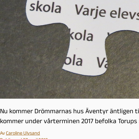
l
m
ö
Nu kommer Drömmarnas hus Äventyr äntligen ti
kommer under vårterminen 2017 befolka Torups 
Av
Caroline Ulvsand