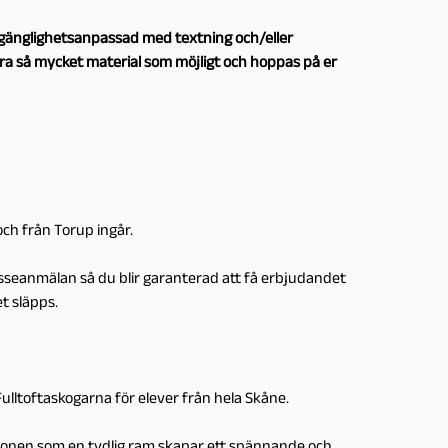
illgänglighetsanpassad med textning och/eller
öra så mycket material som möjligt och hoppas på er
och från Torup ingår.
sseanmälan så du blir garanterad att få erbjudandet
t släpps.
 Fulltoftaskogarna för elever från hela Skåne.
ionen som en tydlig ram skapar ett spännande och