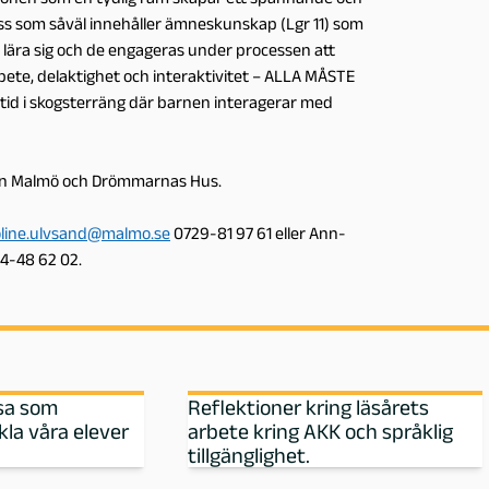
 som såväl innehåller ämneskunskap (Lgr 11) som
 lära sig och de engageras under processen att
ete, delaktighet och interaktivitet – ALLA MÅSTE
tid i skogsterräng där barnen interagerar med
ion Malmö och Drömmarnas Hus.
oline.ulvsand@malmo.se
0729-81 97 61 eller Ann-
4-48 62 02.
esa som
Reflektioner kring läsårets
kla våra elever
arbete kring AKK och språklig
tillgänglighet.