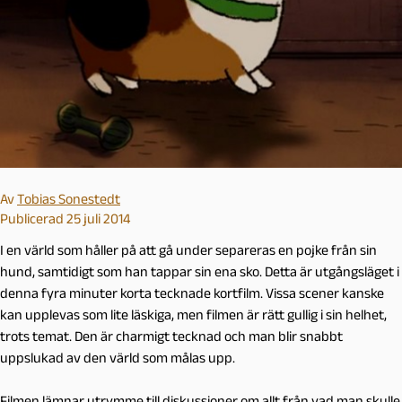
Av
Tobias Sonestedt
Publicerad 25 juli 2014
I en värld som håller på att gå under separeras en pojke från sin
hund, samtidigt som han tappar sin ena sko. Detta är utgångsläget i
denna fyra minuter korta tecknade kortfilm. Vissa scener kanske
kan upplevas som lite läskiga, men filmen är rätt gullig i sin helhet,
trots temat. Den är charmigt tecknad och man blir snabbt
uppslukad av den värld som målas upp.
Filmen lämnar utrymme till diskussioner om allt från vad man skulle