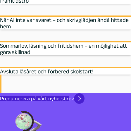
framtidstro
När AI inte var svaret – och skrivglädjen ändå hittade
hem
Sommarlov, läsning och fritidshem – en möjlighet att
göra skillnad
Avsluta läsåret och förbered skolstart!
Prenumerera på vårt nyhetsbrev