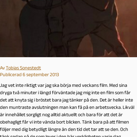
Av
Tobias Sonestedt
Publicerad 6 september 2013
Jag vet inte riktigt var jag ska börja med veckans film. Med sina
dryga två minuter i längd förväntade jag mig inte en film som får
det att knyta sig i bröstet bara jag tänker på den. Det är heller inte
den muntraste avslutningen man kan få på en arbetsvecka. Likväl
är innehållet sorgligt nog alltid aktuellt och bara för att det är
obehagligt får vi inte vända bort blicken. Tänk bara på att filmen
följer med dig betydligt längre än den tid det tar att se den. Och
tänk sedan på de som lever i den här verkligheten varje dag.