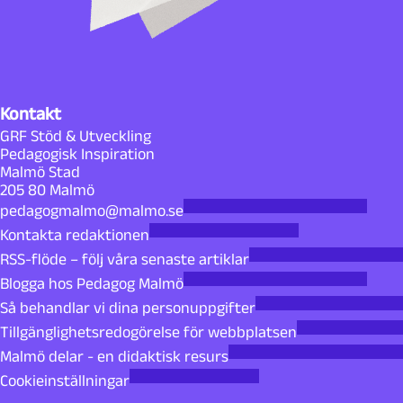
Kontakt
GRF Stöd & Utveckling
Pedagogisk Inspiration
Malmö Stad
205 80 Malmö
pedagogmalmo@malmo.se
Kontakta redaktionen
RSS-flöde – följ våra senaste artiklar
Blogga hos Pedagog Malmö
Så behandlar vi dina personuppgifter
Tillgänglighetsredogörelse för webbplatsen
Malmö delar - en didaktisk resurs
Cookieinställningar