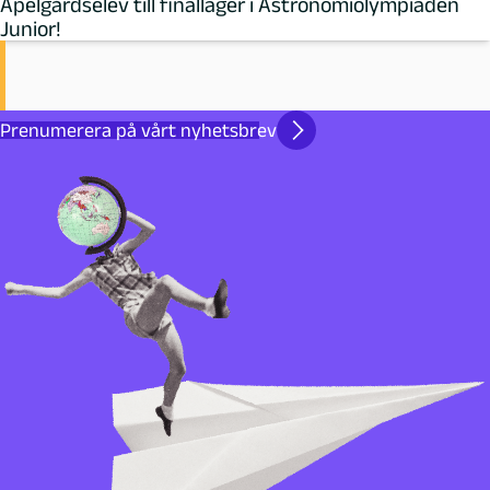
Apelgårdselev till finalläger i Astronomiolympiaden
Junior!
Prenumerera på vårt nyhetsbrev