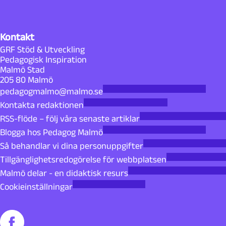
Kontakt
GRF Stöd & Utveckling
Pedagogisk Inspiration
Malmö Stad
205 80 Malmö
pedagogmalmo@malmo.se
Kontakta redaktionen
RSS-flöde – följ våra senaste artiklar
Blogga hos Pedagog Malmö
Så behandlar vi dina personuppgifter
Tillgänglighetsredogörelse för webbplatsen
Malmö delar - en didaktisk resurs
Cookieinställningar