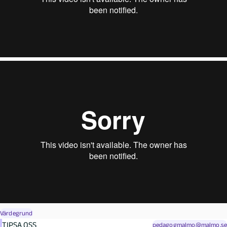
Värdegrund
TIPSA OSS
pedagogmalmo@malmo.se