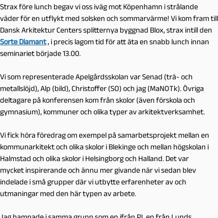
Strax före lunch begav vi oss iväg mot Köpenhamn i strålande
väder för en utflykt med solsken och sommarvärme! Vi kom fram till
Dansk Arkitektur Centers splitternya byggnad Blox, strax intill den
Sorte Diamant
, i precis lagom tid för att äta en snabb lunch innan
seminariet började 13.00.
Vi som representerade Apelgårdsskolan var Senad (trä- och
metallslöjd), Alp (bild), Christoffer (SO) och jag (MaNOTk). Övriga
deltagare på konferensen kom från skolor (även förskola och
gymnasium), kommuner och olika typer av arkitektverksamhet.
Vi fick höra föredrag om exempel på samarbetsprojekt mellan en
kommunarkitekt och olika skolor i Blekinge och mellan högskolan i
Halmstad och olika skolor i Helsingborg och Halland. Det var
mycket inspirerande och ännu mer givande när vi sedan blev
indelade i små grupper där vi utbytte erfarenheter av och
utmaningar med den här typen av arbete.
Jag hamnade i samma grupp som en ifrån PI, en från Lunds