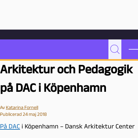
Hoppa till innehåll
Hem
Bloggarkiv
Undervisning
På seminarium i Arkitektur och Pedagogik på DAC i Köpenhamn
På seminarium i
P
Sök
e
Arkitektur och Pedagogik
d
a
g
på DAC i Köpenhamn
o
g
M
Av
Katarina Fornell
a
Publicerad 24 maj 2018
l
På DAC
i Köpenhamn – Dansk Arkitektur Center
m
ö