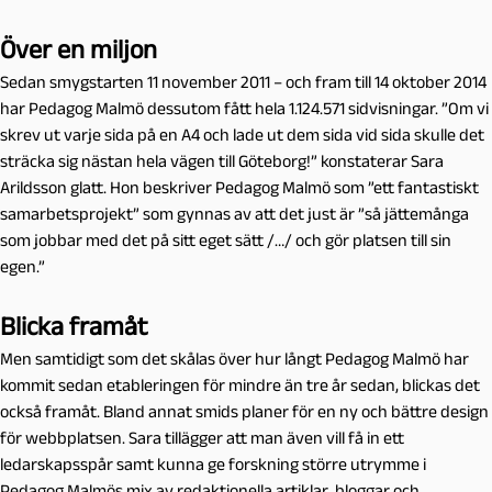
Över en miljon
Sedan smygstarten 11 november 2011 – och fram till 14 oktober 2014
har Pedagog Malmö dessutom fått hela 1.124.571 sidvisningar. ”Om vi
skrev ut varje sida på en A4 och lade ut dem sida vid sida skulle det
sträcka sig nästan hela vägen till Göteborg!” konstaterar Sara
Arildsson glatt. Hon beskriver Pedagog Malmö som ”ett fantastiskt
samarbetsprojekt” som gynnas av att det just är ”så jättemånga
som jobbar med det på sitt eget sätt /…/ och gör platsen till sin
egen.”
Blicka framåt
Men samtidigt som det skålas över hur långt Pedagog Malmö har
kommit sedan etableringen för mindre än tre år sedan, blickas det
också framåt. Bland annat smids planer för en ny och bättre design
för webbplatsen. Sara tillägger att man även vill få in ett
ledarskapsspår samt kunna ge forskning större utrymme i
Pedagog Malmös mix av redaktionella artiklar, bloggar och