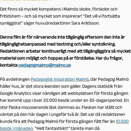
Det finns så mycket kompetens i Malmös skolor, förskolor och
fritidshem – och så mycket som inspirerar! ”Det vill vi fortsätta
synliggöra!” säger huvudredaktören Sara Arildsson.
Denna film är för närvarande inte tillgänglig eftersom den inte är
tillgänglighetsanpassad med textning och/eller syntolkning.
Redaktionen arbetar kontinuerligt med att tillgängliggöra så mycket
material som möjligt och hoppas på er förståelse. Har du frågor,
kontakta
pedagogmalmo@malmo.se
På avdelningen
Pedagogisk Inspiration Malmö
, där Pedagog Malmö
håller hus, är det stora leenden som gäller. Dagens statistik från
Google Analytics visar nämligen att webbplatsen för första gången
har kommit upp i över 20.000 besök under en 30-dagarsperiod. En
stor flaska mousserande läsk dammas av. Flaskan har stått och
väntat på den här dagen i ungefär två år. Det var då redaktionen
kunde fira att Pedagog Malmö för första gången fått fler än
10.000
besök i månaden
. ”Helt fantastiskt!” tänkte man då.