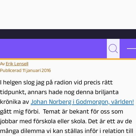
Hoppa till innehåll
Hem
Bloggarkiv
Undervisning
Pedagogens dilemma
Pedagogens dilemma
P
Sök
e
Av
Erik Lensell
d
Publicerad 11 januari 2016
a
g
I helgen slog jag på radion vid precis rätt
o
tidpunkt, annars hade nog denna briljanta
g
krönika av
Johan Norberg i Godmorgon, världen!
M
a
gått mig förbi. Temat är bekant för oss som
l
jobbar med förskola eller skola. Det är ett av de
m
många dilemma vi kan ställas inför i relation till
ö