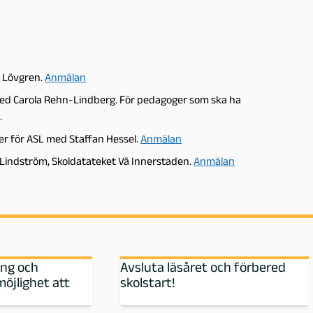
ca Lövgren.
Anmälan
g’” med Carola Rehn-Lindberg. För pedagoger som ska ha
.
r för ASL med Staffan Hessel.
Anmälan
 Lindström, Skoldatateket Vä Innerstaden.
Anmälan
ing och
Avsluta läsåret och förbered
möjlighet att
skolstart!