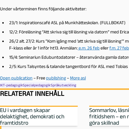
Under vårterminen finns följande aktiviteter:
23/1: Inspirationscafé ASL på Munkhätteskolan. (FULLBOKAT)
12/2: Föreläsning ”Att skriva sig till läsning via datorn” med Eri
26/2 alt. 27/2: Kurs ”Kom igång med ’att skriva sig till läsnin
F-klass eller år 1 inför ht13. Anmälan:
e.m. 26 feb
eller
f.m. 27 feb
15/4: Seminariun Edubuntodatorer – återanvända gamla datore
2/5: Kurs Talsyntes & talande tangentbord för ASL med Tobias
Open publication
– Free
publishing
–
More asl
IKT-pedagogik
Specialpedagogik
Språkutveckling
RELATERAT INNEHÅLL
EU i vardagen skapar
Sommarlov, läsn
delaktighet, demokrati och
fritidshem – en 
framtidstro
göra skillnad