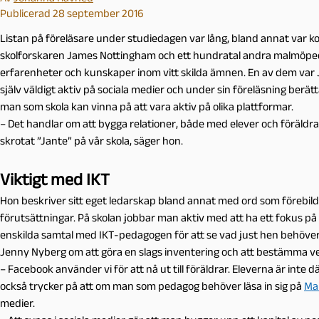
Publicerad 28 september 2016
Listan på föreläsare under studiedagen var lång, bland annat var 
skolforskaren James Nottingham och ett hundratal andra malmöpedag
erfarenheter och kunskaper inom vitt skilda ämnen. En av dem var 
själv väldigt aktiv på sociala medier och under sin föreläsning ber
man som skola kan vinna på att vara aktiv på olika plattformar.
– Det handlar om att bygga relationer, både med elever och föräldra
skrotat ”Jante” på vår skola, säger hon.
Viktigt med IKT
Hon beskriver sitt eget ledarskap bland annat med ord som förebild,
förutsättningar. På skolan jobbar man aktiv med att ha ett fokus på
enskilda samtal med IKT-pedagogen för att se vad just hen behöver. A
Jenny Nyberg om att göra en slags inventering och att bestämma ve
– Facebook använder vi för att nå ut till föräldrar. Eleverna är inte
också trycker på att om man som pedagog behöver läsa in sig på
Mal
medier.