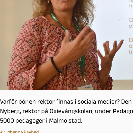
l
m
ö
Varför bör en rektor finnas i sociala medier? De
Nyberg, rektor på Oxievångskolan, under Pedago
5000 pedagoger i Malmö stad.
Av
Johanna Ravhed