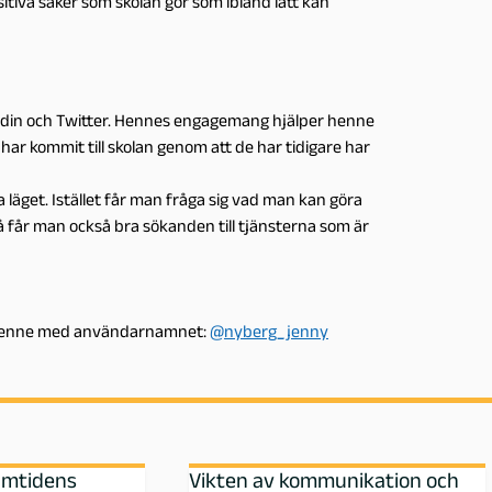
sitiva saker som skolan gör som ibland lätt kan
nkedin och Twitter. Hennes engagemang hjälper henne
har kommit till skolan genom att de har tidigare har
a läget. Istället får man fråga sig vad man kan göra
å får man också bra sökanden till tjänsterna som är
u henne med användarnamnet:
@nyberg_jenny
amtidens
Vikten av kommunikation och