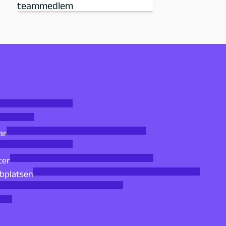
teammedlem
ar
ter
bbplatsen