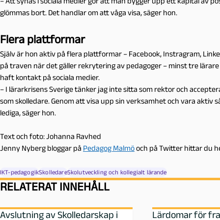
– Att synas i sociala medier gör att man bygger upp ett kapital av po
glömmas bort. Det handlar om att våga visa, säger hon.
Flera plattformar
Själv är hon aktiv på flera plattformar – Facebook, Instragram, Li
på traven när det gäller rekrytering av pedagoger – minst tre lärare 
haft kontakt på sociala medier.
– I lärarkrisens Sverige tänker jag inte sitta som rektor och accepter
som skolledare. Genom att visa upp sin verksamhet och vara aktiv s
lediga, säger hon.
Text och foto: Johanna Ravhed
Jenny Nyberg bloggar på
Pedagog Malmö
och på Twitter hittar d
IKT-pedagogik
Skolledare
Skolutveckling och kollegialt lärande
RELATERAT INNEHÅLL
Avslutning av Skolledarskap i
Lärdomar för fr