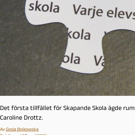
l
m
ö
Det första tillfället för Skapande Skola ägde ru
Caroline Drottz.
Av
Gosia Bojkowska