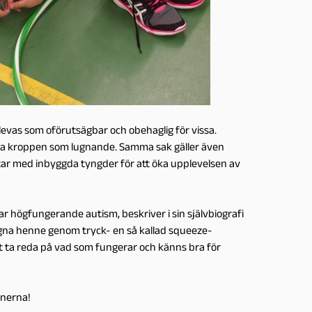
evas som oförutsägbar och obehaglig för vissa.
hela kroppen som lugnande. Samma sak gäller även
tar med inbyggda tyngder för att öka upplevelsen av
ar högfungerande autism, beskriver i sin självbiografi
ugna henne genom tryck- en så kallad squeeze-
tt ta reda på vad som fungerar och känns bra för
onerna!