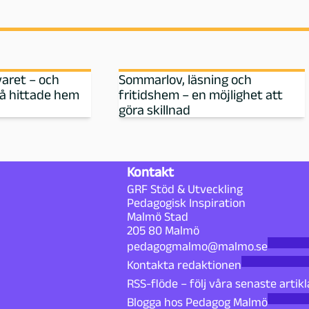
varet – och
Sommarlov, läsning och
då hittade hem
fritidshem – en möjlighet att
göra skillnad
Kontakt
GRF Stöd & Utveckling
Pedagogisk Inspiration
Malmö Stad
205 80 Malmö
pedagogmalmo@malmo.se
Kontakta redaktionen
RSS-flöde – följ våra senaste artikl
Blogga hos Pedagog Malmö