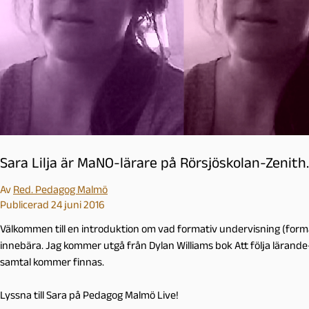
l
m
ö
Sara Lilja är MaNO-lärare på Rörsjöskolan-Zenith.
Av
Red. Pedagog Malmö
Publicerad 24 juni 2016
Välkommen till en introduktion om vad formativ undervisning (form
innebära. Jag kommer utgå från Dylan Williams bok Att följa lärande
samtal kommer finnas.
Lyssna till Sara på Pedagog Malmö Live!