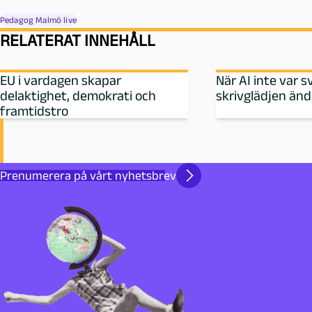
Pedagog Malmö live
RELATERAT INNEHÅLL
EU i vardagen skapar
När AI inte var s
delaktighet, demokrati och
skrivglädjen än
framtidstro
Prenumerera på vårt nyhetsbrev