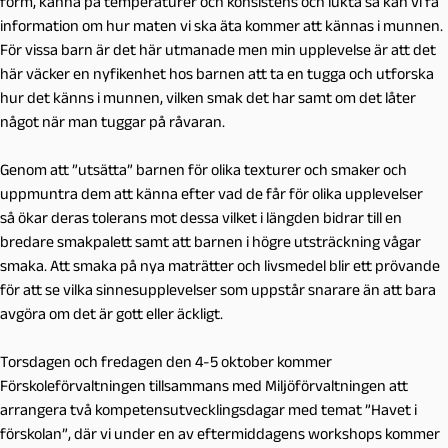
form, känna på temperaturer och konsistens och lukta så kan vi få
information om hur maten vi ska äta kommer att kännas i munnen.
För vissa barn är det här utmanade men min upplevelse är att det
här väcker en nyfikenhet hos barnen att ta en tugga och utforska
hur det känns i munnen, vilken smak det har samt om det låter
något när man tuggar på råvaran.
Genom att ”utsätta” barnen för olika texturer och smaker och
uppmuntra dem att känna efter vad de får för olika upplevelser
så ökar deras tolerans mot dessa vilket i längden bidrar till en
bredare smakpalett samt att barnen i högre utsträckning vågar
smaka. Att smaka på nya maträtter och livsmedel blir ett prövande
för att se vilka sinnesupplevelser som uppstår snarare än att bara
avgöra om det är gott eller äckligt.
Torsdagen och fredagen den 4-5 oktober kommer
Förskoleförvaltningen tillsammans med Miljöförvaltningen att
arrangera två kompetensutvecklingsdagar med temat ”Havet i
förskolan”, där vi under en av eftermiddagens workshops kommer