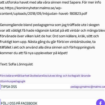
att utforska havet med alla våra sinnen med Sapere. För mer info
se; https://kominnyheter.malmo.se/wp-
content/uploads/2018/09/Inbjudan-havet-180823.pdf
Genomgående bland pedagogerna som jag träffade ute i skogen
var att väldigt få hade någonsin luktat på ett vinbär och många blev
förvånade över vilken lukt de har. Ord som källare, kräk, sött och
fruktigt kom upp. Nästa gång du går förbi en vinbärsbuske, ta
tillfället i akt och använd alla dina sinnen och förhoppningsvis
kommer du att få nya upplevelser på köpet!
Text:
Sofia Lönnquist
Förstelärare
Hållbarhet
Skolledare
Skolutveckling och kollegialt lärande
Utomhuspedagogik
TIPSA OSS
pedagogmalmo@malmo.se
FÖLJ OSS PÅ FACEBOOK