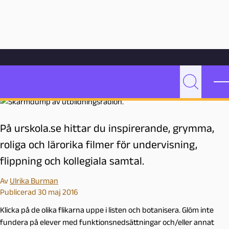
Hoppa till innehåll
Hem
Bloggarkiv
Undervisning
Ska ni se film?
Ska ni se film?
P
Sök
e
d
a
På urskola.se hittar du inspirerande, grymma,
g
roliga och lärorika filmer för undervisning,
o
flippning och kollegiala samtal.
g
M
Av
Ulrika Burman
a
Publicerad 30 maj 2016
l
Klicka på de olika flikarna uppe i listen och botanisera. Glöm inte
m
fundera på elever med funktionsnedsättningar och/eller annat
ö