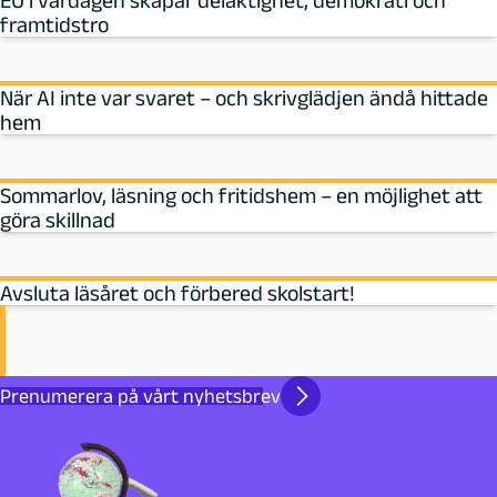
EU i vardagen skapar delaktighet, demokrati och
framtidstro
När AI inte var svaret – och skrivglädjen ändå hittade
hem
Sommarlov, läsning och fritidshem – en möjlighet att
göra skillnad
Avsluta läsåret och förbered skolstart!
Prenumerera på vårt nyhetsbrev