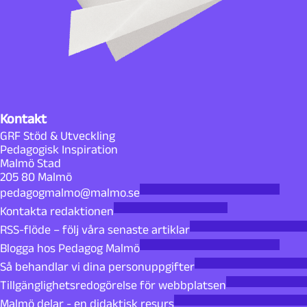
Kontakt
GRF Stöd & Utveckling
Pedagogisk Inspiration
Malmö Stad
205 80 Malmö
pedagogmalmo@malmo.se
Kontakta redaktionen
RSS-flöde – följ våra senaste artiklar
Blogga hos Pedagog Malmö
Så behandlar vi dina personuppgifter
Tillgänglighetsredogörelse för webbplatsen
Malmö delar - en didaktisk resurs