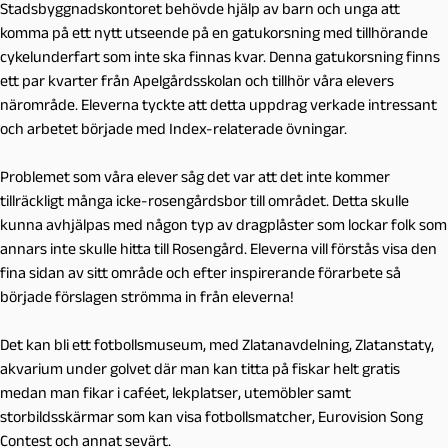
Stadsbyggnadskontoret behövde hjälp av barn och unga att
komma på ett nytt utseende på en gatukorsning med tillhörande
cykelunderfart som inte ska finnas kvar. Denna gatukorsning finns
ett par kvarter från Apelgårdsskolan och tillhör våra elevers
närområde. Eleverna tyckte att detta uppdrag verkade intressant
och arbetet började med Index-relaterade övningar.
Problemet som våra elever såg det var att det inte kommer
tillräckligt många icke-rosengårdsbor till området. Detta skulle
kunna avhjälpas med någon typ av dragplåster som lockar folk som
annars inte skulle hitta till Rosengård. Eleverna vill förstås visa den
fina sidan av sitt område och efter inspirerande förarbete så
började förslagen strömma in från eleverna!
Det kan bli ett fotbollsmuseum, med Zlatanavdelning, Zlatanstaty,
akvarium under golvet där man kan titta på fiskar helt gratis
medan man fikar i caféet, lekplatser, utemöbler samt
storbildsskärmar som kan visa fotbollsmatcher, Eurovision Song
Contest och annat sevärt.