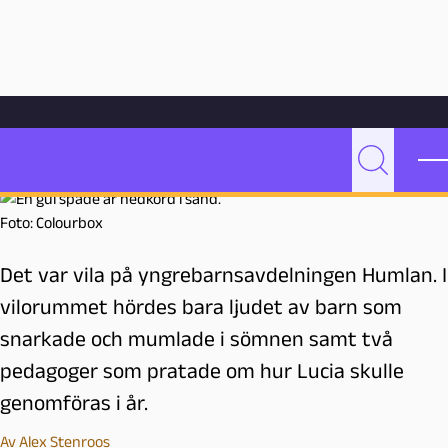
Hoppa till innehåll
Hem
Bloggarkiv
Undervisning
Snart är det julafton
Snart är det julafton
P
Sök
e
d
Foto: Colourbox
a
g
Det var vila på yngrebarnsavdelningen Humlan. I
o
vilorummet hördes bara ljudet av barn som
g
snarkade och mumlade i sömnen samt två
M
a
pedagoger som pratade om hur Lucia skulle
l
genomföras i år.
m
ö
Av
Alex Stenroos