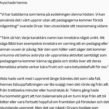
hyschade henne.
”Vi har babblarna som tema på avdelningen denna hösten. Vi kan
använda det i vårt uppror utan att pedagogerna kommer förstå
någonting!” svarade Orvar. Han utvecklade sitt resonemang vidare:
”Tänk så här; Varje karaktärs namn kan innebära något unikt. Att
säga
Bibbi
kan exempelvis innebära en varning att en pedagog eller
annan vuxen är påväg. När den som håller vakt säger det kommer
vi kunna vid behov avbryta vår upproriska aktivitet samtidigt som
pedagogerna kommer känna sig glada och stolta över att deras
tematiska arbete verkar bära frukt och vara betydelsefullt för oss.”
Aida hade varit med i upproret länge (kändes det som i alla fall,
hennes tidsuppfattningen var lite svajig) men det rörde sig från allt
från trettioelva minuter eller hundratals år. Tidens gång hade
hursomhelst gjort att hon balanserade på en tunn linje från att bli
bitter eller vara fortsatt hoppfull om framtiden på förskolan och det
stundande upproret. Men det var något i Orvars tonläge som