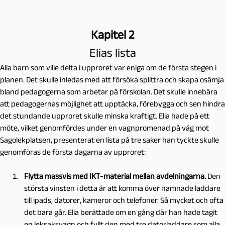
Kapitel 2
Elias lista
Alla barn som ville delta i upproret var eniga om de första stegen i
planen. Det skulle inledas med att försöka splittra och skapa osämja
bland pedagogerna som arbetar på förskolan. Det skulle innebära
att pedagogernas möjlighet att upptäcka, förebygga och sen hindra
det stundande upproret skulle minska kraftigt. Elia hade på ett
möte, vilket genomfördes under en vagnpromenad på väg mot
Sagolekplatsen, presenterat en lista på tre saker han tyckte skulle
genomföras de första dagarna av upproret:
Flytta massvis med IKT-material mellan avdelningarna.
Den
största vinsten i detta är att komma över
namnade
laddare
till ipads, datorer, kameror och telefoner. Så mycket och ofta
det bara går. Elia berättade om en gång där han hade tagit
en leksaksvagn och fyllt den med tre datorladdare som alla