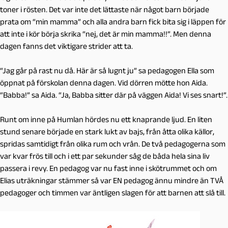
toner i rösten. Det var inte det lättaste när något barn började
prata om “min mamma” och alla andra barn fick bita sig i läppen för
att inte i kör börja skrika “nej, det är min mamma!!”. Men denna
dagen fanns det viktigare strider att ta.
“Jag går på rast nu då. Här är så lugnt ju” sa pedagogen Ella som
öppnat på förskolan denna dagen. Vid dörren mötte hon Aida.
“Babba!” sa Aida. “Ja, Babba sitter där på väggen Aida! Vi ses snart!”.
Runt om inne på Humlan hördes nu ett knaprande ljud. En liten
stund senare började en stark lukt av bajs, från åtta olika källor,
spridas samtidigt från olika rum och vrån. De två pedagogerna som
var kvar frös till och i ett par sekunder såg de båda hela sina liv
passera i revy. En pedagog var nu fast inne i skötrummet och om
Elias uträkningar stämmer så var EN pedagog ännu mindre än TVÅ
pedagoger och timmen var äntligen slagen för att barnen att slå till.