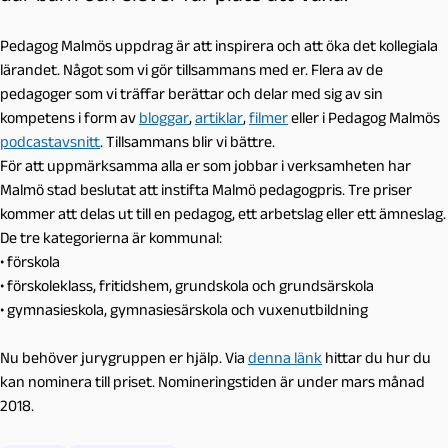
Pedagog Malmös uppdrag är att inspirera och att öka det kollegiala
lärandet. Något som vi gör tillsammans med er. Flera av de
pedagoger som vi träffar berättar och delar med sig av sin
kompetens i form av
bloggar
,
artiklar
,
filmer
eller i Pedagog Malmös
podcastavsnitt
. Tillsammans blir vi bättre.
För att uppmärksamma alla er som jobbar i verksamheten har
Malmö stad beslutat att instifta Malmö pedagogpris. Tre priser
kommer att delas ut till en pedagog, ett arbetslag eller ett ämneslag.
De tre kategorierna är kommunal:
• förskola
• förskoleklass, fritidshem, grundskola och grundsärskola
• gymnasieskola, gymnasiesärskola och vuxenutbildning
Nu behöver jurygruppen er hjälp. Via
denna länk
hittar du hur du
kan nominera till priset. Nomineringstiden är under mars månad
2018.