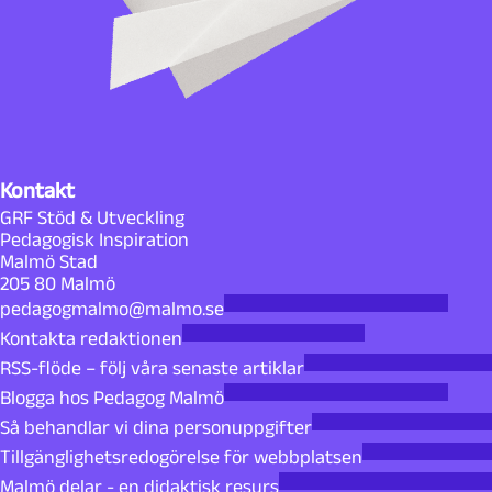
Kontakt
GRF Stöd & Utveckling
Pedagogisk Inspiration
Malmö Stad
205 80 Malmö
pedagogmalmo@malmo.se
Kontakta redaktionen
RSS-flöde – följ våra senaste artiklar
Blogga hos Pedagog Malmö
Så behandlar vi dina personuppgifter
Tillgänglighetsredogörelse för webbplatsen
Malmö delar - en didaktisk resurs