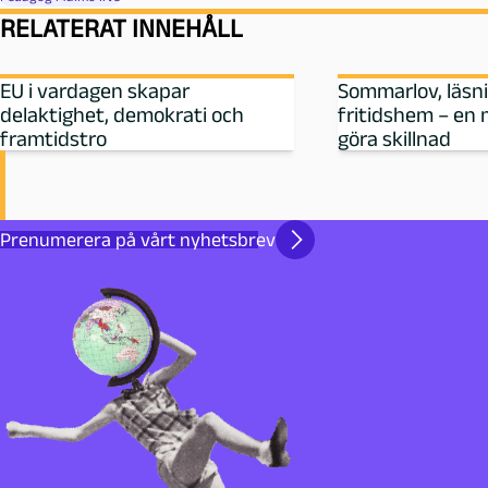
RELATERAT INNEHÅLL
EU i vardagen skapar
Sommarlov, läsn
delaktighet, demokrati och
fritidshem – en 
framtidstro
göra skillnad
Prenumerera på vårt nyhetsbrev