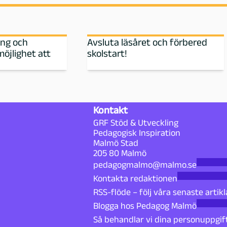
ing och
Avsluta läsåret och förbered
möjlighet att
skolstart!
Kontakt
GRF Stöd & Utveckling
Pedagogisk Inspiration
Malmö Stad
205 80 Malmö
pedagogmalmo@malmo.se
Kontakta redaktionen
RSS-flöde – följ våra senaste artikl
Blogga hos Pedagog Malmö
Så behandlar vi dina personuppgif