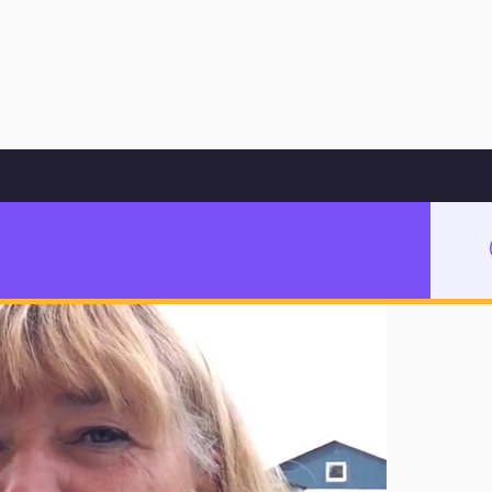
Hoppa till innehåll
er
rivsvårigheter