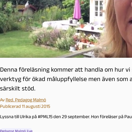
l
m
ö
Denna föreläsning kommer att handla om hur vi
verktyg för ökad måluppfyllelse men även som 
särskilt stöd.
Av
Red. Pedagog Malmö
Publicerad 11 augusti 2015
Lyssna till Ulrika på #PML15 den 29 september. Hon föreläser på Paulis
Pedagog Malmö live