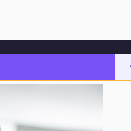
Hoppa till innehåll
r elever att söka till yrkesprogrammen?
ever att söka till