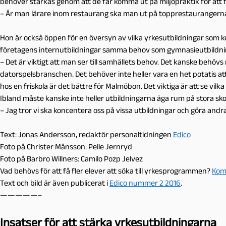
behöver stärkas genom att de får komma ut på miljöpraktik för att fö
– Är man lärare inom restaurang ska man ut på topprestaurangerna
Hon är också öppen för en översyn av vilka yrkesutbildningar som k
företagens internutbildningar samma behov som gymnasieutbildni
– Det är viktigt att man ser till samhällets behov. Det kanske behövs
datorspelsbranschen. Det behöver inte heller vara en het potatis at
hos en friskola är det bättre för Malmöbon. Det viktiga är att se vilk
Ibland måste kanske inte heller utbildningarna äga rum på stora sko
– ­Jag tror vi ska koncentera oss på vissa utbildningar och göra andra 
Text: Jonas Andersson,
redaktör personaltidningen
Edico
Foto på Christer Månsson: Pelle Jernryd
Foto på Barbro Willners: Camilo Pozp Jelvez
Vad behövs för att få fler elever att söka till yrkesprogrammen?
Kom
Text och bild är även publicerat i
Edico nummer 2 2016
.
—————–
Insatser för att stärka yrkesutbildningarna