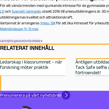
För att vända trenden med sjunkande intresse för de gymnasiala y
LO
och
Svenskt näringsliv
utsett 2016 till yrkesutbildningens år. 30 
utbildningarnas kvalitet och attraktionskraft.
Vartannat år arrangeras
Yrkes-SM
för att öka intresset för yrkesut
Malmömässan 11-13 maj
.
Lärmiljö
Organisation
Skolledare
RELATERAT INNEHÅLL
Ledarskap i klassrummet – när
Äntligen utbilda
forskning möter praktik
Tack Safe selfie
förtroendet!
Prenumerera på vårt nyhetsbrev