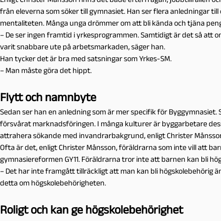
från eleverna som söker till gymnasiet. Han ser flera anledningar till
mentaliteten. Många unga drömmer om att bli kända och tjäna pen
– De ser ingen framtid i yrkesprogrammen. Samtidigt är det så att
varit snabbare ute på arbetsmarkaden, säger han.
Han tycker det är bra med satsningar som Yrkes-SM.
– Man måste göra det hippt.
Flytt och namnbyte
Sedan ser han en anledning som är mer specifik för Byggymnasiet. S
försvårat marknadsföringen. I många kulturer är byggarbetare dessu
attrahera sökande med invandrarbakgrund, enligt Christer Månsso
Ofta är det, enligt Christer Månsson, föräldrarna som inte vill att 
gymnasiereformen GY11. Föräldrarna tror inte att barnen kan bli hö
– Det har inte framgått tillräckligt att man kan bli högskolebehörig
detta om högskolebehörigheten.
Roligt och kan ge högskolebehörighet