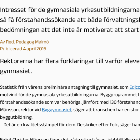
Intresset för de gymnasiala yrkesutbildningarna
så få förstahandssökande att både förvaltnings
bedömningen att det inte är motiverat att starta
Av
Red. Pedagog Malmö
Publicerad 4 april 2016
Rektorerna har flera förklaringar till varför elev
gymnasiet.
Statistik från vårens preliminära antagning till gymnasiet, som
Edic
motvind för de gymnasiala yrkesutbildningarna. Byggprogrammet ha
förstahandssökande som var behöriga, jämfört med 130 förstahands
Månsson, rektor vid
Byggymnasiet
, säger att branschen har en sto
byggutbildning.
– Det är en kvalitetsstämpel för dem. De skriker efter folk, säger han
Enligt Christer Månsson finns det både efterfrågan, jobbtillfällen o