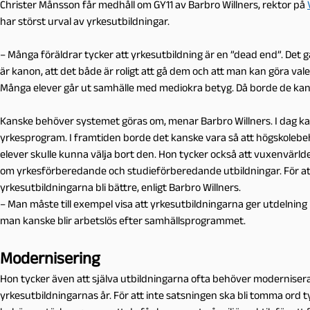
Christer Månsson får medhåll om GY11 av Barbro Willners, rektor på
har störst urval av yrkesutbildningar.
– Många föräldrar tycker att yrkesutbildning är en ”dead end”. Det gä
är kanon, att det både är roligt att gå dem och att man kan göra val
Många elever går ut samhälle med mediokra betyg. Då borde de kanske
Kanske behöver systemet göras om, menar Barbro Willners. I dag ka
yrkesprogram. I framtiden borde det kanske vara så att högskolebehö
elever skulle kunna välja bort den. Hon tycker också att vuxenvärld
om yrkesförberedande och studieförberedande utbildningar. För 
yrkesutbildningarna bli bättre, enligt Barbro Willners.
– Man måste till exempel visa att yrkesutbildningarna ger utdelning
man kanske blir arbetslös efter samhällsprogrammet.
Modernisering
Hon tycker även att själva utbildningarna ofta behöver moderniseras.
yrkesutbildningarnas år. För att inte satsningen ska bli tomma ord 