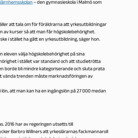
Värnhemsskolan
– den gymnasieskola i Malmö som
ller att tala om för föräldrarna att yrkesutbildningar
en av kurser så att man får högskolebehörighet.
 i stället ha gått en yrkesutbildning, säger hon.
n eleven välja högskolebehörighet på sina
righet i stället var standard och att studietrötta
en borde bli mindre kategoriserande och sluta prata
att vända trenden måste marknadsföringen av
 i lön, att man kan ha en ingångslön på 27 000 medan
 2016 har av regeringen utsetts till
tycker Barbro Willners att yrkeslärarnas fackmannaroll