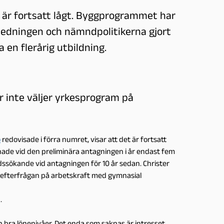
 är fortsatt lågt. Byggprogrammet har
ledningen och nämndpolitikerna gjort
 en flerårig utbildning.
er inte väljer yrkesprogram på
o
redovisade i förra numret, visar att det är fortsatt
de vid den preliminära antagningen i år endast fem
sökande vid antagningen för 10 år sedan. Christer
r efterfrågan på arbetskraft med gymnasial
.
ch bra lönenivåer. Det enda som saknas är intresset