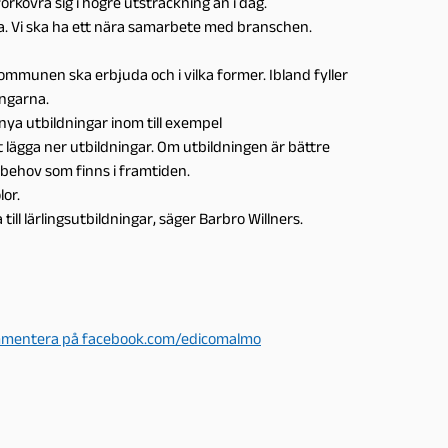
rkovra sig i högre utsträckning än i dag.
. Vi ska ha ett nära samarbete med branschen.
ommunen ska erbjuda och i vilka former. Ibland fyller
ngarna.
 nya utbildningar inom till exempel
t lägga ner utbildningar. Om utbildningen är bättre
a behov som finns i framtiden.
lor.
till lärlingsutbildningar, säger Barbro Willners.
mentera på facebook.com/edicomalmo