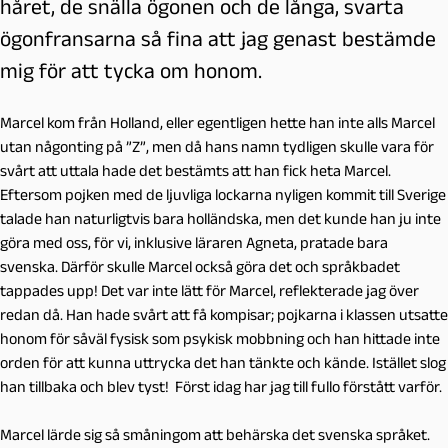
håret, de snälla ögonen och de långa, svarta
ögonfransarna så fina att jag genast bestämde
mig för att tycka om honom.
Marcel kom från Holland, eller egentligen hette han inte alls Marcel
utan någonting på ”Z”, men då hans namn tydligen skulle vara för
svårt att uttala hade det bestämts att han fick heta Marcel.
Eftersom pojken med de ljuvliga lockarna nyligen kommit till Sverige
talade han naturligtvis bara holländska, men det kunde han ju inte
göra med oss, för vi, inklusive läraren Agneta, pratade bara
svenska. Därför skulle Marcel också göra det och språkbadet
tappades upp! Det var inte lätt för Marcel, reflekterade jag över
redan då. Han hade svårt att få kompisar; pojkarna i klassen utsatte
honom för såväl fysisk som psykisk mobbning och han hittade inte
orden för att kunna uttrycka det han tänkte och kände. Istället slog
han tillbaka och blev tyst! Först idag har jag till fullo förstått varför.
Marcel lärde sig så småningom att behärska det svenska språket.