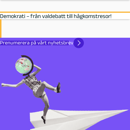
Demokrati – från valdebatt till hågkomstresor!
Prenumerera på vårt nyhetsbrev