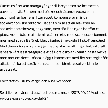
Cummins återkom många gånger till betydelsen av litteracitet,
oavsett språk. Ett hem med böcker och läsande vuxna som
uppmuntrar barnens litteracitet, kompenserar många
socioekonomiska faktorer. Det är t o m så att en elev från en
socioekonomiskt svag bakgrund, men där läsningen har fått ta
plats, lyckas bättre akademiskt än en elev med stark socioekonomi,
men med svaga läsförebilder. Läsning är nyckeln till skolframgång!
Med denna forskning i ryggen vet jag därför att vi gör helt rätt i att
lansera vårt lässtrategiprojekt på Rörsjöskolan-Zenith nästa vecka,
men mer om detta i nästa inlägg tillsammans med fler strategier för
att att stärka ett språk-kunskaps- och identitetsutvecklande
arbetssätt
Författat av: Ulrika Wirgin och Nina Svensson
Se tidigare inlägg: https://pedagog.malmo.se/2017/09/24/vad-ska-
vi-gora-sprakutveckla-del-2/