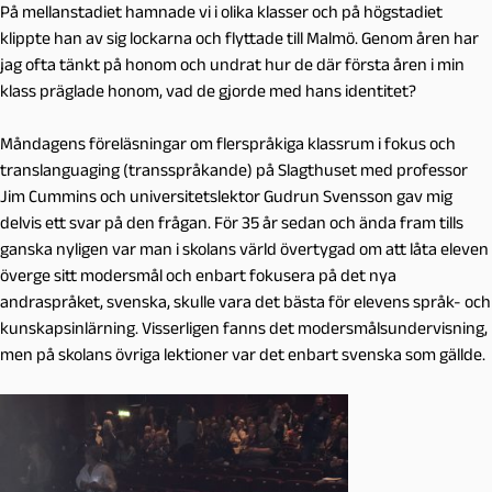
På mellanstadiet hamnade vi i olika klasser och på högstadiet
klippte han av sig lockarna och flyttade till Malmö. Genom åren har
jag ofta tänkt på honom och undrat hur de där första åren i min
klass präglade honom, vad de gjorde med hans identitet?
Måndagens föreläsningar om flerspråkiga klassrum i fokus och
translanguaging (transspråkande) på Slagthuset med professor
Jim Cummins och universitetslektor Gudrun Svensson gav mig
delvis ett svar på den frågan. För 35 år sedan och ända fram tills
ganska nyligen var man i skolans värld övertygad om att låta eleven
överge sitt modersmål och enbart fokusera på det nya
andraspråket, svenska, skulle vara det bästa för elevens språk- och
kunskapsinlärning. Visserligen fanns det modersmålsundervisning,
men på skolans övriga lektioner var det enbart svenska som gällde.