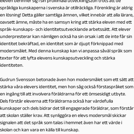
eleven befinner sig i sin proximala utvecklingszon trots att de
språkliga kunskaperna i svenska är otillräckliga. Förenkling är aldrig
en lösning! Detta gäller samtliga ämnen, vilket innebär att alla lärare,
oavsett ämne, måste ha en samsyn kring att stärka eleven med ett
språk-kunskaps- och identitetsutvecklande arbetssätt. Att elever
underpresterar kan nämligen också ha sin orsak i att de inte får sin
identitet bekräftad, en identitet som är djupt förknippad med
modersmålet. Med denna kunskap kan vi anpassa såväl språk som
texter för att lyfta elevens kunskapsutveckling och stärka
identiteten.
Gudrun Svensson betonade även hon modersmålet som ett sätt att
stärka våra elevers identitet, men hon såg också förstaspråket som
en ingång till att involvera föräldrarna för ett ömsesidigt utbyte.
Dels förstår eleverna att föräldrarna också har värdefulla
kunskaper och dels bidrar det till engagerade föräldrar, som förstår
att skolan ställer krav. Att synliggöra en elevs modersmål skickar
signalen att det språk som talas i hemmet även har ett värde i
skolan och kan vara en källa till kunskap.