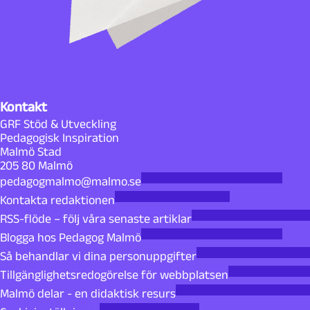
Kontakt
GRF Stöd & Utveckling
Pedagogisk Inspiration
Malmö Stad
205 80 Malmö
pedagogmalmo@malmo.se
Kontakta redaktionen
RSS-flöde – följ våra senaste artiklar
Blogga hos Pedagog Malmö
Så behandlar vi dina personuppgifter
Tillgänglighetsredogörelse för webbplatsen
Malmö delar - en didaktisk resurs