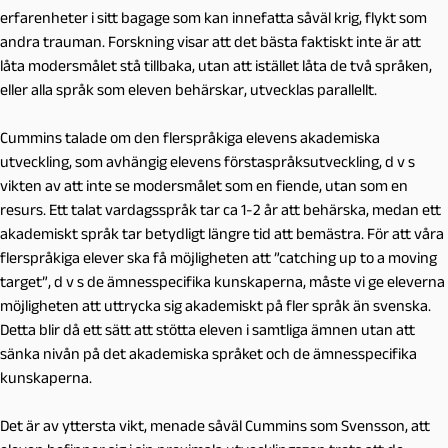
erfarenheter i sitt bagage som kan innefatta såväl krig, flykt som
andra trauman. Forskning visar att det bästa faktiskt inte är att
låta modersmålet stå tillbaka, utan att istället låta de två språken,
eller alla språk som eleven behärskar, utvecklas parallellt.
Cummins talade om den flerspråkiga elevens akademiska
utveckling, som avhängig elevens förstaspråksutveckling, d v s
vikten av att inte se modersmålet som en fiende, utan som en
resurs. Ett talat vardagsspråk tar ca 1-2 år att behärska, medan ett
akademiskt språk tar betydligt längre tid att bemästra. För att våra
flerspråkiga elever ska få möjligheten att ”catching up to a moving
target”, d v s de ämnesspecifika kunskaperna, måste vi ge eleverna
möjligheten att uttrycka sig akademiskt på fler språk än svenska.
Detta blir då ett sätt att stötta eleven i samtliga ämnen utan att
sänka nivån på det akademiska språket och de ämnesspecifika
kunskaperna.
Det är av yttersta vikt, menade såväl Cummins som Svensson, att