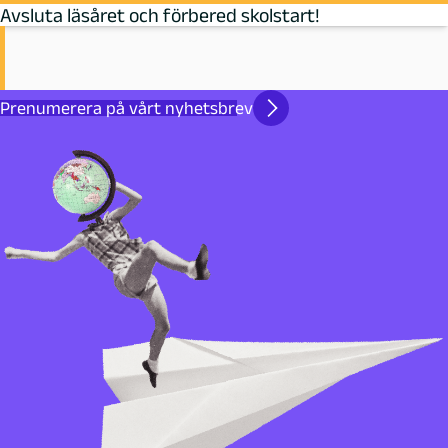
Avsluta läsåret och förbered skolstart!
Prenumerera på vårt nyhetsbrev