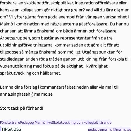
forskare, en skoldebattör, skolpolitiker, inspirationsföreläsare eller
kanske en kollega som gör riktigt bra grejer? Vad vill du lära dig mer
om? Vi lyfter gärna fram goda exempel från vår egen verksamhet i
Malmö i kombination med några externa gästföreläsare. Du har nu
chansen att lämna önskemål om både ämnen och föreläsare.
Arbetsgruppen, som består av representanter från de tre
utbildningsförvaltningarna, kommer sedan att göra allt för att
tillgodose så många önskemål som möjligt. Utgångspunkten för
studiedagen är den röda tråden genom utbildning, från förskola till
vuxenutbildning med fokus på delaktighet, likvärdighet,
språkutveckling och hållbarhet.
Lämna dina förslag i kommentarsfältet nedan eller via mail till
anna.singhateh@malmo.se
Stort tack på förhand!
Förstelärare
Pedagog Malmö live
Skolutveckling och kollegialt lärande
TIPSA OSS
pedagogmalmo@malmo.se