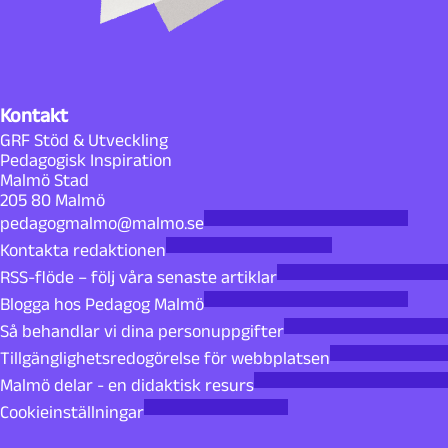
Kontakt
GRF Stöd & Utveckling
Pedagogisk Inspiration
Malmö Stad
205 80 Malmö
pedagogmalmo@malmo.se
Kontakta redaktionen
RSS-flöde – följ våra senaste artiklar
Blogga hos Pedagog Malmö
Så behandlar vi dina personuppgifter
Tillgänglighetsredogörelse för webbplatsen
Malmö delar - en didaktisk resurs
Cookieinställningar