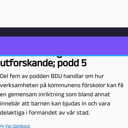
Hoppa till innehåll
Hem
Poddarkiv
Undervisning
Barns delaktighet och utforskande; podd 5
P
Barns delaktighet och
e
utforskande; podd 5
d
a
Del fem av podden BDU handlar om hur
g
o
verksamheten på kommunens förskolor kan få
g
en gemensam inriktning som bland annat
M
innebär att barnen kan bjudas in och vara
a
l
delaktiga i formandet av vår stad.
m
ö
Av
Per Dahlbeck