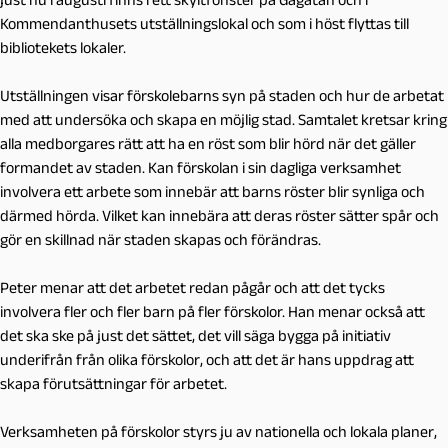
Kommendanthusets utställningslokal och som i höst flyttas till
bibliotekets lokaler.
Utställningen visar förskolebarns syn på staden och hur de arbetat
med att undersöka och skapa en möjlig stad. Samtalet kretsar kring
alla medborgares rätt att ha en röst som blir hörd när det gäller
formandet av staden. Kan förskolan i sin dagliga verksamhet
involvera ett arbete som innebär att barns röster blir synliga och
därmed hörda. Vilket kan innebära att deras röster sätter spår och
gör en skillnad när staden skapas och förändras.
Peter menar att det arbetet redan pågår och att det tycks
involvera fler och fler barn på fler förskolor. Han menar också att
det ska ske på just det sättet, det vill säga bygga på initiativ
underifrån från olika förskolor, och att det är hans uppdrag att
skapa förutsättningar för arbetet.
Verksamheten på förskolor styrs ju av nationella och lokala planer,