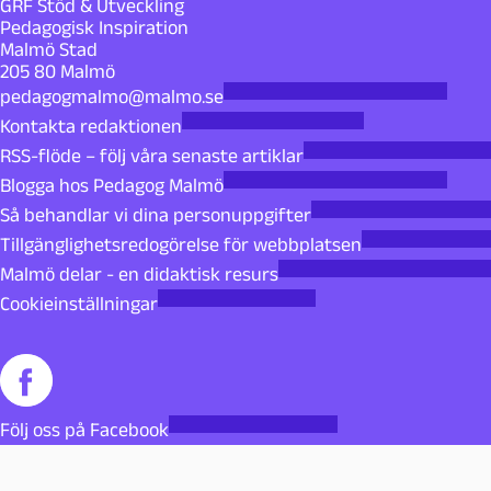
GRF Stöd & Utveckling
Pedagogisk Inspiration
Malmö Stad
205 80 Malmö
pedagogmalmo@malmo.se
Kontakta redaktionen
RSS-flöde – följ våra senaste artiklar
Blogga hos Pedagog Malmö
Så behandlar vi dina personuppgifter
Tillgänglighetsredogörelse för webbplatsen
Malmö delar - en didaktisk resurs
Cookieinställningar
Följ oss på Facebook