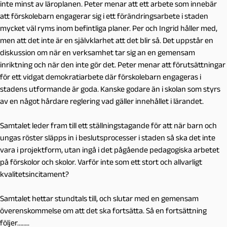
inte minst av läroplanen. Peter menar att ett arbete som innebär
att förskolebarn engagerar sig i ett förändringsarbete i staden
mycket väl ryms inom befintliga planer. Per och Ingrid håller med,
men att det inte är en självklarhet att det blir så. Det uppstår en
diskussion om när en verksamhet tar sig an en gemensam
inriktning och när den inte gör det. Peter menar att förutsättningar
för ett vidgat demokratiarbete där förskolebarn engageras i
stadens utformande är goda. Kanske godare än i skolan som styrs
av en något hårdare reglering vad gäller innehållet i lärandet.
Samtalet leder fram till ett ställningstagande för att när barn och
ungas röster släpps in i beslutsprocesser i staden så ska det inte
vara i projektform, utan ingå i det pågående pedagogiska arbetet
på förskolor och skolor. Varför inte som ett stort och allvarligt
kvalitetsincitament?
Samtalet hettar stundtals till, och slutar med en gemensam
överenskommelse om att det ska fortsätta. Så en fortsättning
följer……..