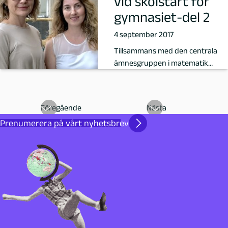
vid skolstart för
n
gymnasiet-del 2
j
4 september 2017
Tillsammans med den centrala
a
ämnesgruppen i matematik
arbetar Emma Linton (Malmö
n
Borgarskola) och …
i
Föregående
Nästa
Prenumerera på vårt nyhetsbrev
,
F
ö
r