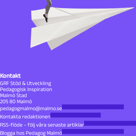
f
a
t
t
a
r
Kontakt
GRF Stöd & Utveckling
e
Pedagogisk Inspiration
Malmö Stad
205 80 Malmö
p
pedagogmalmo@malmo.se
å
Kontakta redaktionen
RSS-flöde – följ våra senaste artiklar
P
Blogga hos Pedagog Malmö