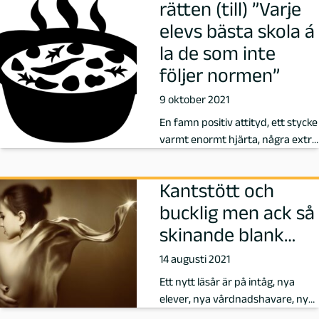
r
rätten (till) ”Varje
elevs bästa skola á
f
la de som inte
a
följer normen”
9 oktober 2021
t
En famn positiv attityd, ett stycke
t
varmt enormt hjärta, några extra
minuter hårtoning för behan…
a
Kantstött och
r
bucklig men ack så
skinande blank…
e
14 augusti 2021
p
Ett nytt läsår är på intåg, nya
elever, nya vårdnadshavare, nya
å
medarbetare, nya tider för sk…