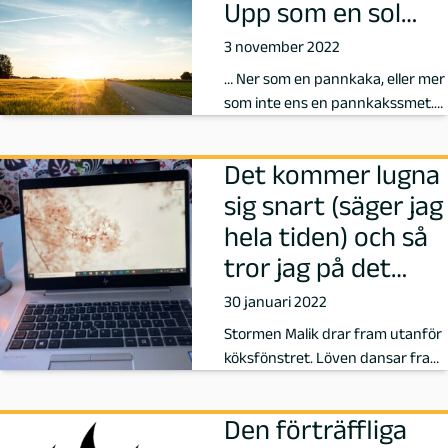
Upp som en sol…
r
3 november 2022
u
… Ner som en pannkaka, eller mer
som inte ens en pannkakssmet.
n
Vi var taggade till tänderna, vi v…
d
Det kommer lugna
sig snart (säger jag
i
hela tiden) och så
n
tror jag på det…
30 januari 2022
,
Stormen Malik drar fram utanför
F
köksfönstret. Löven dansar fram
med virvlande, eller snarare hys…
ö
Den förträffliga