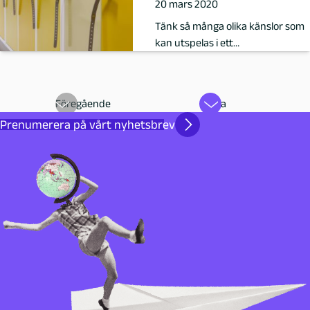
20 mars 2020
Tänk så många olika känslor som
kan utspelas i ett
omklädningsrum i en simhall en
mulen och gr…
Föregående
Nästa
Prenumerera på vårt nyhetsbrev