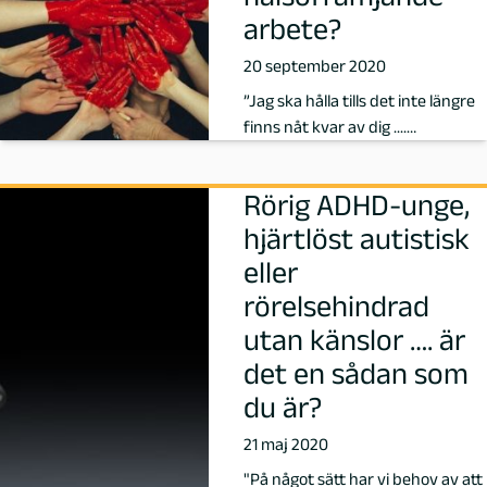
arbete?
20 september 2020
”Jag ska hålla tills det inte längre
finns nåt kvar av dig ....
blåmärkshårt” Miriam Bryan…
Rörig ADHD-unge,
hjärtlöst autistisk
eller
rörelsehindrad
utan känslor …. är
det en sådan som
du är?
21 maj 2020
"På något sätt har vi behov av att