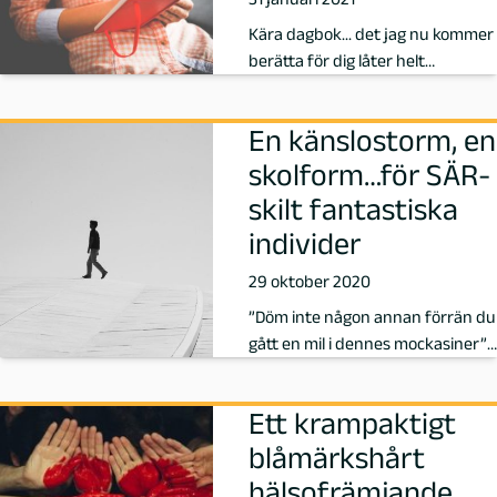
l
Kära dagbok... det jag nu kommer
berätta för dig låter helt
m
obegripligt, jag vet. Vid en första…
ö
En känslostorm, en
skolform…för SÄR-
skilt fantastiska
individer
29 oktober 2020
”Döm inte någon annan förrän du
gått en mil i dennes mockasiner”
Det är så lätt att tyck…
Ett krampaktigt
blåmärkshårt
hälsofrämjande