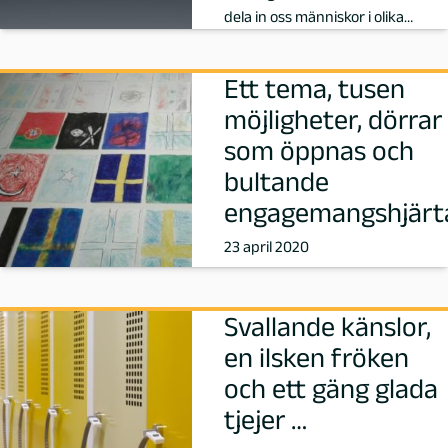
dela in oss människor i olika
kategorier där vi vill tro att…
Ett tema, tusen
möjligheter, dörrar
som öppnas och
bultande
engagemangshjärt
23 april 2020
Svallande känslor,
en ilsken fröken
och ett gäng glada
tjejer …