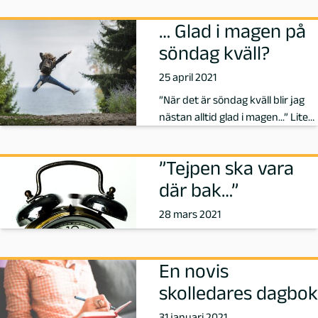
P
… Glad i magen på
söndag kväll?
e
25 april 2021
d
”När det är söndag kväll blir jag
nästan alltid glad i magen...” Lite
a
överrumplad av en el…
g
”Tejpen ska vara
där bak…”
o
28 mars 2021
g
M
En novis
skolledares dagbok
a
31 januari 2021