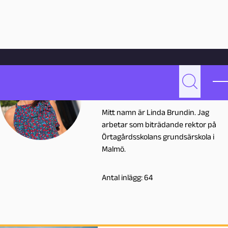
Hoppa till innehåll
Hem
Skribenter
Linda Brundin
Linda Brundin
Sök
L
linda.brundin@malmo.se
Mitt namn är Linda Brundin. Jag
i
arbetar som biträdande rektor på
Örtagårdsskolans grundsärskola i
n
Malmö.
d
Antal inlägg: 64
a
B